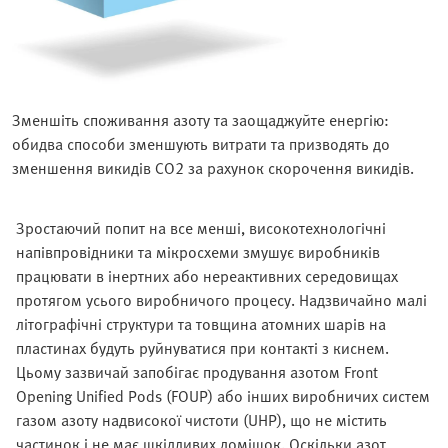
Зменшіть споживання азоту та заощаджуйте енергію:
обидва способи зменшують витрати та призводять до
зменшення викидів CO2 за рахунок скорочення викидів.
Зростаючий попит на все менші, високотехнологічні
напівпровідники та мікросхеми змушує виробників
працювати в інертних або нереактивних середовищах
протягом усього виробничого процесу. Надзвичайно малі
літографічні структури та товщина атомних шарів на
пластинах будуть руйнуватися при контакті з киснем.
Цьому зазвичай запобігає продування азотом Front
Opening Unified Pods (FOUP) або інших виробничих систем
газом азоту надвисокої чистоти (UHP), що не містить
частинок і не має шкідливих домішок. Оскільки азот