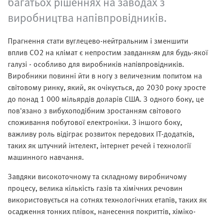
багатьох рішеннях на заводах з
виробництва напівпровідників.
Прагнення стати вуглецево-нейтральним і зменшити
вплив CO2 на клімат є непростим завданням для будь-якої
галузі - особливо для виробників напівпровідників.
Виробники повинні йти в ногу з величезним попитом на
світовому ринку, який, як очікується, до 2030 року зросте
до понад 1 000 мільярдів доларів США. З одного боку, це
пов'язано з вибухоподібним зростанням світового
споживання побутової електроніки. З іншого боку,
важливу роль відіграє розвиток передових ІТ-додатків,
таких як штучний інтелект, інтернет речей і технології
машинного навчання.
Завдяки високоточному та складному виробничому
процесу, велика кількість газів та хімічних речовин
використовується на сотнях технологічних етапів, таких як
осадження тонких плівок, нанесення покриттів, хіміко-