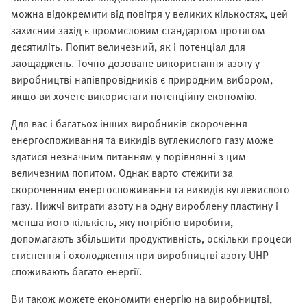
можна відокремити від повітря у великих кількостях, цей
захисний захід є промисловим стандартом протягом
десятиліть. Попит величезний, як і потенціал для
заощаджень. Точно дозоване використання азоту у
виробництві напівпровідників є природним вибором,
якщо ви хочете використати потенційну економію.
Для вас і багатьох інших виробників скорочення
енергоспоживання та викидів вуглекислого газу може
здатися незначним питанням у порівнянні з цим
величезним попитом. Однак варто стежити за
скороченням енергоспоживання та викидів вуглекислого
газу. Нижчі витрати азоту на одну вироблену пластину і
менша його кількість, яку потрібно виробити,
допомагають збільшити продуктивність, оскільки процеси
стиснення і охолодження при виробництві азоту UHP
споживають багато енергії.
Ви також можете економити енергію на виробництві,