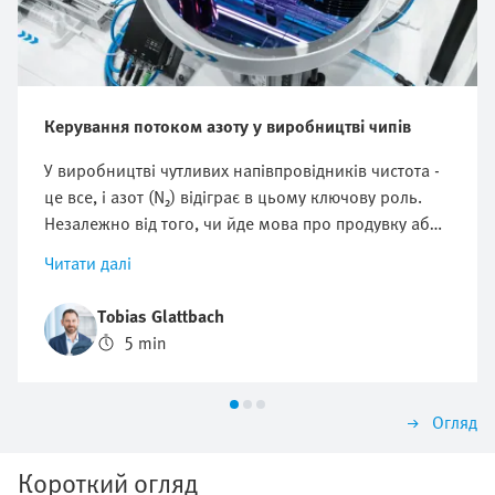
Керування потоком азоту у виробництві чипів
У виробництві чутливих напівпровідників чистота -
це все, і азот (N₂) відіграє в цьому ключову роль.
Незалежно від того, чи йде мова про продувку або
котушку технологічних камер для захисту від
Читати далі
частинок та інших домішок або для захисту від
окислення, оптимізація споживання азоту має
Tobias Glattbach
вирішальне значення. Але як можна регулювати
5 min
цей потік ефективно, відтворювано і максимально
економічно?
Огляд
Короткий огляд