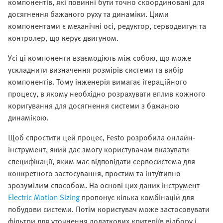
компонентів, які повинні бути точно скоординовані для
досягнення бажаного руху та динаміки. Цими
компонентами є механічні осі, редуктор, серводвигун та
контролер, що керує двигуном.
Усі ці компоненти взаємодіють між собою, що може
ускладнити визначення розмірів системи та вибір
компонентів. Тому інженерія вимагає ітераційного
процесу, в якому необхідно розрахувати вплив кожного
коригування для досягнення системи з бажаною
динамікою.
Щоб спростити цей процес, Festo розробила онлайн-
інструмент, який дає змогу користувачам вказувати
специфікації, яким має відповідати сервосистема для
конкретного застосування, простим та інтуїтивно
зрозумілим способом. На основі цих даних інструмент
Electric Motion Sizing
пропонує кілька комбінацій для
побудови системи. Потім користувач може застосовувати
фільтри для уточнення додаткових критеріїв відбору і