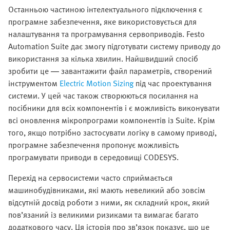
Останньою частиною інтелектуального підключення є
програмне забезпечення, яке використовується для
налаштування та програмування сервоприводів. Festo
Automation Suite дає змогу підготувати систему приводу до
використання за кілька хвилин. Найшвидший спосіб
зробити це — завантажити файл параметрів, створений
інструментом
Electric Motion Sizing
під час проектування
системи. У цей час також створюються посилання на
посібники для всіх компонентів і є можливість виконувати
всі оновлення мікропрограми компонентів із Suite. Крім
того, якщо потрібно застосувати логіку в самому приводі,
програмне забезпечення пропонує можливість
програмувати приводи в середовищі CODESYS.
Перехід на сервосистеми часто сприймається
машинобудівниками, які мають невеликий або зовсім
відсутній досвід роботи з ними, як складний крок, який
пов’язаний із великими ризиками та вимагає багато
додаткового часу. Ця історія про зв’язок показує, що це