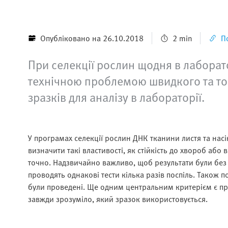
Опубліковано на 26.10.2018
2 min
П
При селекції рослин щодня в лаборато
технічною проблемою швидкого та то
зразків для аналізу в лабораторії.
У програмах селекції рослин ДНК тканини листя та нас
визначити такі властивості, як стійкість до хвороб або 
точно. Надзвичайно важливо, щоб результати були без 
проводять однакові тести кілька разів поспіль. Також п
були проведені. Ще одним центральним критерієм є про
завжди зрозуміло, який зразок використовується.