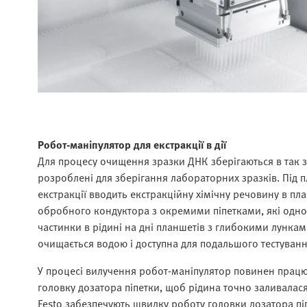
Робот-маніпулятор для екстракції в дії
Для процесу очищення зразки ДНК зберігаються в так 
розроблені для зберігання лабораторних зразків. Під п
екстракції вводить екстракційну хімічну речовину в пл
обробного кондуктора з окремими піпетками, які одноч
частинки в рідині на дні планшетів з глибокими лункам
очищається водою і доступна для подальшого тестуванн
У процесі вилучення робот-маніпулятор повинен працю
головку дозатора піпетки, щоб рідина точно заливалася
Festo забезпечують швидку роботу головки дозатора піп