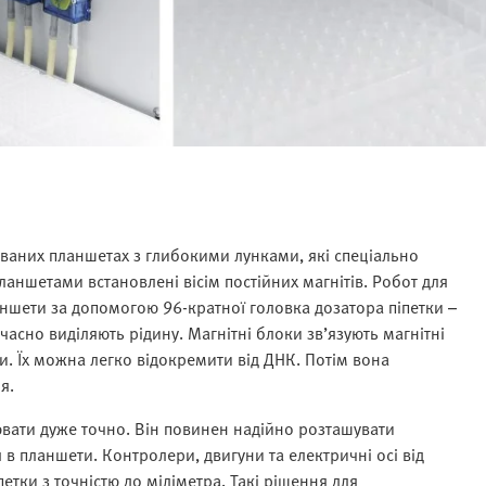
званих планшетах з глибокими лунками, які спеціально
ланшетами встановлені вісім постійних магнітів. Робот для
аншети за допомогою 96-кратної головка дозатора піпетки –
асно виділяють рідину. Магнітні блоки зв’язують магнітні
и. Їх можна легко відокремити від ДНК. Потім вона
я.
вати дуже точно. Він повинен надійно розташувати
 в планшети. Контролери, двигуни та електричні осі від
етки з точністю до міліметра. Такі рішення для