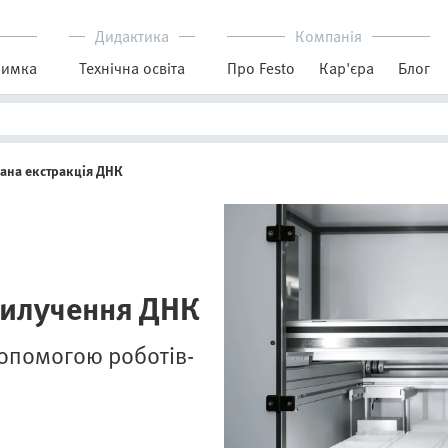
Дидактика
Компанія
римка
Технічна освіта
Про Festo
Кар'єра
Блог
ана екстракція ДНК
вилучення ДНК
допомогою роботів-