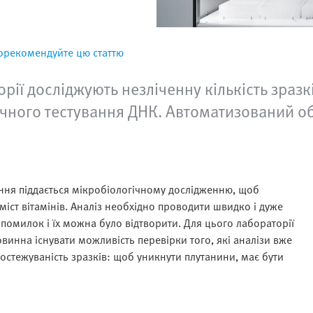
орекомендуйте цю статтю
рії досліджують незліченну кількість зраз
чного тестування ДНК. Автоматизований об
іння піддається мікробіологічному дослідженню, щоб
вміст вітамінів. Аналіз необхідно проводити швидко і дуже
помилок і їх можна було відтворити. Для цього лабораторії
овинна існувати можливість перевірки того, які аналізи вже
стежуваність зразків: щоб уникнути плутанини, має бути