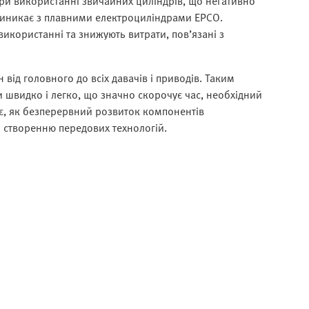
 при використанні звичайних циліндрів, що негативно
виникає з плавними електроциліндрами EPCO.
використанні та знижують витрати, пов’язані з
від головного до всіх давачів і приводів. Таким
 швидко і легко, що значно скорочує час, необхідний
ує, як безперервний розвиток компонентів
 створенню передових технологій.