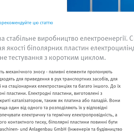
орекомендуйте цю статтю
на стабільне виробництво електроенергії. 
ня якості біполярних пластин електроцилі
не тестування з коротким циклом.
ість механічного зносу - паливні елементи пропонують
ідходять для приведення в рух транспортних засобів, для
на стаціонарних електростанціях та багато іншого. До їх
ні пластини. Електродні пластини, виготовлені з
криті каталізатором, таким як платина або паладій. Вони
а один від одного та розподіляють їх у відповідні
зпечувати електричну та термічну електропровідність, а
ного контактного тиску, біполярні пластини повинні бути
Maschinen- und Anlagenbau GmbH (Інженерія та будівництво