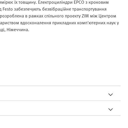
 вимірює їх товщину. Електроциліндри EPCO з кроковим
 Festo забезпечують безвібраційне транспортування
а розроблена в рамках спільного проекту ZIM між Центром
овариством вдосконалення прикладних комп'ютерних наук у
ді, Німеччина.