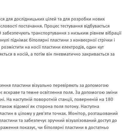
ься для дослідницьких цілей та для розробки нових
ловості постачання. Процес тестування відбувається
 забезпечують транспортування з низьким рівнем вібрації
рнулі піднімає біполярні пластини з конвеєрної стрічки і
 розмістити на носії пластини електродів, один кут
ється в носій, а потім він пневматично закривається за
ження пластини візуально перевіряють за допомогою
 яскраве та темне освітлення поля. За допомогою зміни
і. На наступній поворотній станції, поверненій на 180
 також відомої як сторона поля потоку. Наступна
астин в цілому у дев'яти точках. Монітор, розташований
ластини та забезпечує зручний візуалізований доступ до
аження показує, чи біполярні пластини в достатньо