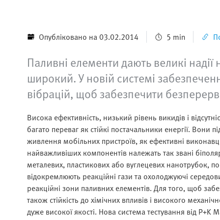
Опубліковано на 03.02.2014
5 min
П
Паливні елементи дають великі надії 
широкий. У новій системі забезпечен
вібрацій, щоб забезпечити безперерв
Висока ефективність, низький рівень викидів і відсутн
багато переваг як стійкі постачальники енергії. Вони п
живлення мобільних пристроїв, як ефективні виконавці 
найважливіших компонентів належать так звані біполяр
металевих, пластикових або вуглецевих нанотрубок, по
відокремлюють реакційні гази та охолоджуючі середовищ
реакційні зони паливних елементів. Для того, щоб забе
також стійкість до хімічних впливів і високого механіч
дуже високої якості. Нова система тестування від P+K 