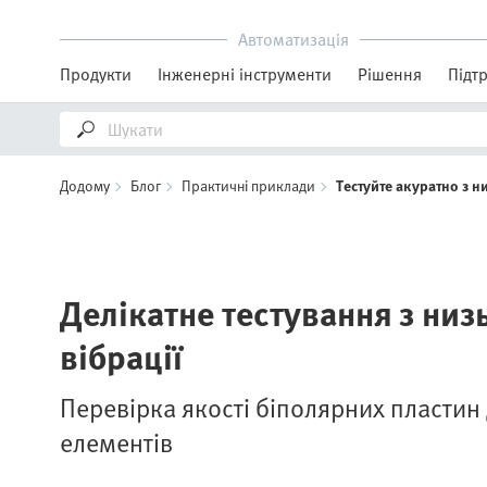
Автоматизація
Продукти
Інженерні інструменти
Рішення
Підт
Додому
Блог
Практичні приклади
Тестуйте акуратно з 
Делікатне тестування з ни
вібрації
Перевірка якості біполярних пластин
елементів