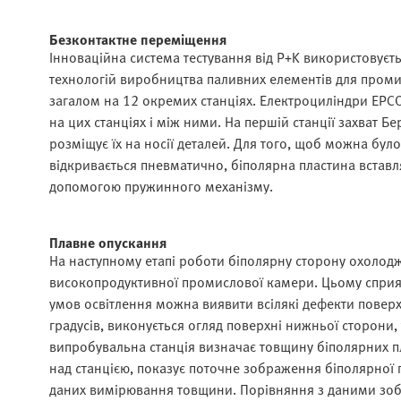
Безконтактне переміщення
Інноваційна система тестування від P+K використовуєт
технологій виробництва паливних елементів для промис
загалом на 12 окремих станціях. Електроциліндри EPCO
на цих станціях і між ними. На першій станції захват Бе
розміщує їх на носії деталей. Для того, щоб можна було
відкривається пневматично, біполярна пластина вставля
допомогою пружинного механізму.
Плавне опускання
На наступному етапі роботи біполярну сторону охолод
високопродуктивної промислової камери. Цьому сприяє
умов освітлення можна виявити всілякі дефекти поверхн
градусів, виконується огляд поверхні нижньої сторони,
випробувальна станція визначає товщину біполярних пл
над станцією, показує поточне зображення біполярної п
даних вимірювання товщини. Порівняння з даними зобр