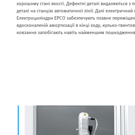
хорошому стані якості. Дефектні деталі видаляються з 
деталі на станцію автоматичної лінії. Далі електричний 
Електроциліндри EPCO забезпечують плавне переміщенн
вдосконаленій амортизації в кінці ходу, кулько-гвинт
ковзання запобігають навіть найменшим пошкодженням