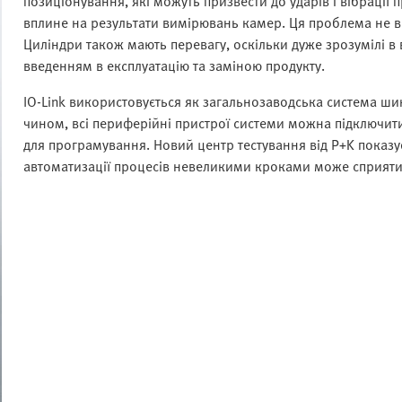
позиціонування, які можуть призвести до ударів і вібрації
вплине на результати вимірювань камер. Ця проблема не 
Циліндри також мають перевагу, оскільки дуже зрозумілі в 
введенням в експлуатацію та заміною продукту.
IO-Link використовується як загальнозаводська система шин 
чином, всі периферійні пристрої системи можна підключити
для програмування. Новий центр тестування від P+K показ
автоматизації процесів невеликими кроками може сприяти