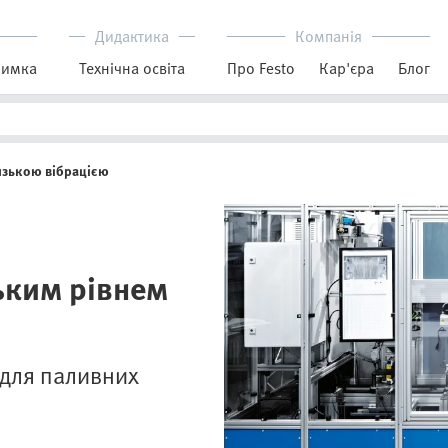
Дидактика
Компанія
римка
Технічна освіта
Про Festo
Кар'єра
Блог
низькою вібрацією
зьким рівнем
 для паливних