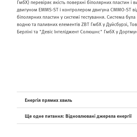
ГмбХ) перевіряє якість поверхні біполярних пластин і
двигуном EMMS-ST і контролером двигуна CMMO-ST від
біполярних пластин у системі тестування. Система бул
водню та паливних елементів ZBT ГмбХ у Дуйсбурзі, Т
Берліні та "Девіс Інтеліджент Солюшнс" ГмбХ у Дортмун
Енергія прямих хвиль
Ще одне питання: Відновлювані джерела енергії