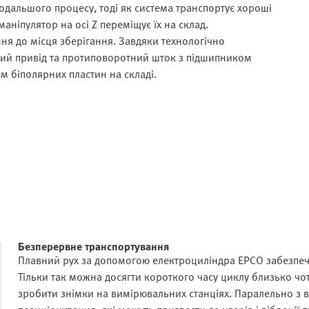
подальшого процесу, тоді як система транспортує хороші
маніпулятор на осі Z переміщує їх на склад.
я до місця зберігання. Завдяки технологічно
овий привід та протиповоротний шток з підшипником
 біполярних пластин на складі.
Безперервне транспортування
Плавний рух за допомогою електроциліндра EPCO забезпечу
Тільки так можна досягти короткого часу циклу близько чо
зробити знімки на вимірювальних станціях. Паралельно з