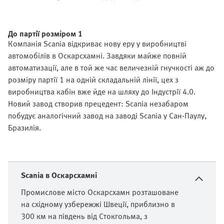
До партії розміром 1
Компанія Scania відкриває нову еру у виробництві
автомобілів в Оскарсхамні. Завдяки майже повній
автоматизації, але в той же час величезній гнучкості аж до
розміру партії 1 на одній складальній лінії, цех з
виробництва кабін вже йде на шляху до Індустрії 4.0.
Новий завод створив прецедент: Scania незабаром
побудує аналогічний завод на заводі Scania у Сан-Паулу,
Бразилія.
Scania в Оскарсхамні
Промислове місто Оскарсхамн розташоване
на східному узбережжі Швеції, приблизно в
300 км на південь від Стокгольма, з