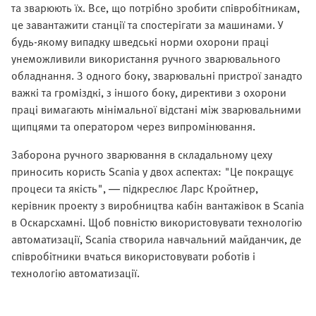
та зварюють їх. Все, що потрібно зробити співробітникам,
це завантажити станції та спостерігати за машинами. У
будь-якому випадку шведські норми охорони праці
унеможливили використання ручного зварювального
обладнання. З одного боку, зварювальні пристрої занадто
важкі та громіздкі, з іншого боку, директиви з охорони
праці вимагають мінімальної відстані між зварювальними
щипцями та оператором через випромінювання.
Заборона ручного зварювання в складальному цеху
приносить користь Scania у двох аспектах: "Це покращує
процеси та якість", — підкреслює Ларс Кройтнер,
керівник проекту з виробництва кабін вантажівок в Scania
в Оскарсхамні. Щоб повністю використовувати технологію
автоматизації, Scania створила навчальний майданчик, де
співробітники вчаться використовувати роботів і
технологію автоматизації.