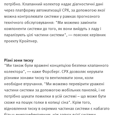
потрібно. Клапанний колектор надає діагностичні дані
через платформу автоматизації CPX, за допомогою якої
можна контролювати системи у рамках прогнозного
технічного обслуговування: "Ми можемо замінити
компоненти системи до того, як вони вийдуть з ладу і
паралізують цілі частини системи", — пояснює керівник
проекту Кройтнер.
Різні зони тиску
"Ми також були вражені концепцією безпеки клапанного
колектора", — каже Форсберг. CPX дозволяє керувати
різними зонами тиску та вентилювати зони, коли
необхідне втручання. "Ми можемо перевірити уражені
частини системи за допомогою мобільних панелей, і не
потрібно шукати помилки в усій системі – що може бути
схоже на пошук голки в копиці сіна". Крім того,
відновлення тиску в окремих частинах системи є набагато
більш енергоефективним, ніж запуск всієї системи.