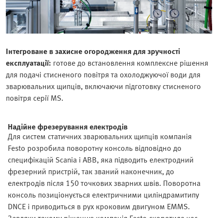
Інтегроване в захисне огородження для зручності
експлуатації:
готове до встановлення комплексне рішення
для подачі стисненого повітря та охолоджуючої води для
зварювальних щипців, включаючи підготовку стисненого
повітря серії MS.
Надійне фрезерування електродів
Для систем статичних зварювальних щипців компанія
Festo розробила поворотну консоль відповідно до
специфікацій Scania і ABB, яка підводить електродний
фрезерний пристрій, так званий наконечник, до
електродів після 150 точкових зварних швів. Поворотна
консоль позиціонується електричними циліндрамитипу
DNCE і приводиться в рух кроковим двигуном EMMS.