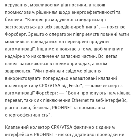
керування, можливостям діагностики, а також
промисловим рішенням щодо енергоефективності та
безпеки. "Концепція модульної стандартизації
застосовується до всіх заводів-виробників", — пояснює
Форсберг. Зрештою оператори підприємств повинні мати
можливість покладатися на перевірені продукти
автоматизації. Інша мета полягає в тому, щоб уникнути
надмірного накопичення запасних частин. Всі деталі
панелі затискаються в пневмоприводах, а потім
зварюються. "Ми прийняли свідоме рішення
використовувати попередньо налаштовані клапанні
колектори типу CPX/VTSA від Festo", — каже експерт з
автоматизації Форсберг: — "Вони пропонують нам кілька
переваг, таких як підключення Ethernet та веб-інтерфейс,
діагностика, безпека, PROFINET та промислова
енергоефективність".
Клапанний колектор CPX/VTSA фактично є єдиним
інтерфейсом PROFINET - ніякої додаткової проводки не