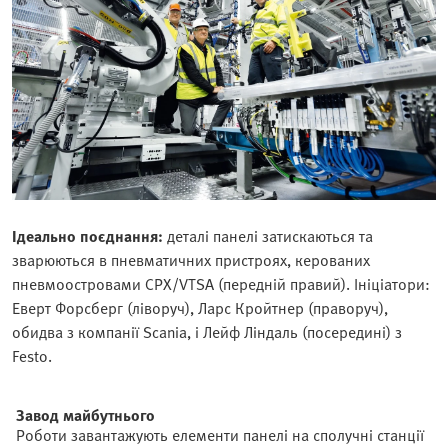
Ідеально поєднання:
деталі панелі затискаються та
зварюються в пневматичних пристроях, керованих
пневмоостровами CPX/VTSA (передній правий). Ініціатори:
Еверт Форсберг (ліворуч), Ларс Кройтнер (праворуч),
обидва з компанії Scania, і Лейф Ліндаль (посередині) з
Festo.
Завод майбутнього
Роботи завантажують елементи панелі на сполучні станції