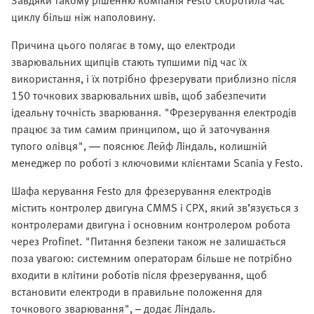
Завдяки такому рішенню компанія Festo скоротила час
циклу більш ніж наполовину.
Причина цього полягає в тому, що електроди
зварювальних щипців стають тупшими під час їх
використання, і їх потрібно фрезерувати приблизно після
150 точкових зварювальних швів, щоб забезпечити
ідеальну точність зварювання. "Фрезерування електродів
працює за тим самим принципом, що й заточування
тупого олівця", — пояснює Лейф Ліндаль, колишній
менеджер по роботі з ключовими клієнтами Scania у Festo.
Шафа керування Festo для фрезерування електродів
містить контролер двигуна CMMS і CPX, який зв’язується з
контролерами двигуна і основним контролером робота
через Profinet. "Питання безпеки також не залишається
поза увагою: системним операторам більше не потрібно
входити в клітини роботів після фрезерування, щоб
встановити електроди в правильне положення для
точкового зварювання", – додає Ліндаль.