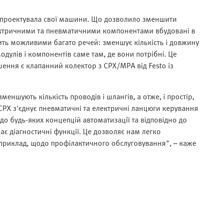
проектувала свої машини. Що дозволило зменшити
ектричними та пневматичними компонентами вбудовані в
ь можливими багато речей: зменшує кількість і довжину
одулів і компонентів саме там, де вони потрібні. Це
ення є клапанний колектор з CPX/MPA від Festo із
ншують кількість проводів і шлангів, а отже, і простір,
PX з'єднує пневматичні та електричні ланцюги керування
 до будь-яких концепцій автоматизації та відповідно до
ає діагностичні функції. Це дозволяє нам легко
приклад, щодо профілактичного обслуговування", – каже