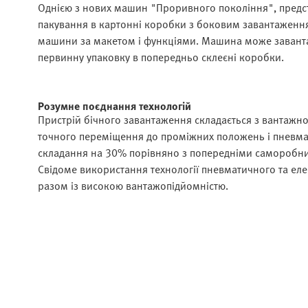
Однією з нових машин "Проривного покоління", предст
пакування в картонні коробки з боковим завантаження
машини за макетом і функціями. Машина може завантаж
первинну упаковку в попередньо склеєні коробки.
Розумне поєднання технологій
Пристрій бічного завантаження складається з вантажн
точного переміщення до проміжних положень і пневмат
складання на 30% порівняно з попередніми саморобн
Свідоме використання технології пневматичного та ел
разом із високою вантажопідйомністю.