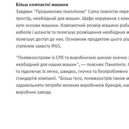
Більш компактні машини
Завдяки "Проривному поколінню" Cama повністю пере
простір, необхідний для машин. Шафи керування з ел
кути основи машини. Компактний розмір машини робит
кабелів і шлангів та полегшує розміщення необхідних м
полегшує доступ до них. Основним продуктом цього ріш
ступенем захисту IP65.
"Пневмоострови із CPX та виробничою шиною значно зме
необхідний для наших машин", — пояснює Панепінто. C
та підключає їх легко, швидко, гнучко та безпроблемно
стандартів компанії. "Більш того, пневмоострів також м
задовольняти потреби великих виробників брендів, на
виробник заводу.