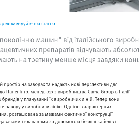
орекомендуйте цю статтю
 поколінню машин" від італійського вироб
цевтичних препаратів відчувають абсолютн
ають на третину менше місця завдяки конц
простір на заводах та надають нові перспективи для
рдо Панепінто, менеджер з виробництва Cama Group в Італії.
брендів у плануванні їх виробничих ліній. Тепер вони
ти заводу у виробничу лінію. Однією з характерних
ня, розташована за межами фактичної конструкції
давачами і клапанами за допомогою безлічі кабелів і