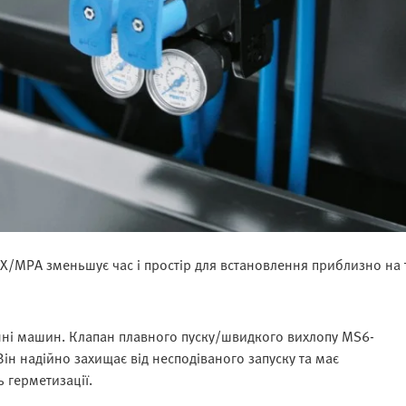
/MPA зменьшує час і простір для встановлення приблизно на 
нні машин. Клапан плавного пуску/швидкого вихлопу MS6-
Він надійно захищає від несподіваного запуску та має
ь герметизації.