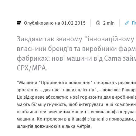
Опубліковано на 01.02.2015
2 min
П
Завдяки так званому "інноваційному
власники брендів та виробники фарма
фабриках: нові машини від Cama займ
CPX/MPA.
"Машини "Проривного покоління" створюють реальний 
зростання – для нас і наших клієнтів", – пояснює Рікка
Це відкриває абсолютно нові горизонти для виробників 
мають більшу гнучкість, щоб інтегрувати інші компонен
особливостей звичайних машин є велика шафа керуван
машини. Контролери в цій шафі з'єднані з приводами, 
шлангів довжиною в кілька метрів.