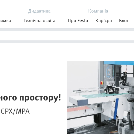
Дидактика
Компанія
римка
Технічна освіта
Про Festo
Кар'єра
Блог
ого простору!
и СРХ/МРА