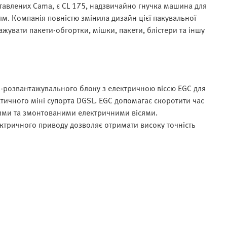
авлених Cama, є CL 175, надзвичайно гнучка машина для
м. Компанія повністю змінила дизайн цієї пакувальної
увати пакети-обгортки, мішки, пакети, блістери та іншу
о-розвантажувального блоку з електричною віссю EGC для
ичного міні супорта DGSL. EGC допомагає скоротити час
ими та змонтованими електричними вісями.
ектричного приводу дозволяє отримати високу точність