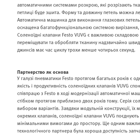
автоматичними системами розкрою, які розрізають тка
петлиці буде зшита. Форму та довжину петель можна л
Автоматична машинка для виконання глазкових петель
оснащена багатофункціональною системою вирізання, як
Соленоїдні клапани Festo VUVG є важливою складовою
переміщувати та обробляти тканину надзвичайно швид
джинсів має час циклу трохи менше чотирьох секунд.
Партнерство як основа
У галузі пневматики Festo протягом багатьох років є о
якість і продуктивність соленоїдних клапанів VUVG с
співпрацю з Festo в ході модернізації автоматичної 
стібком протягом приблизно двох років тому. Серія со
вибором варіантів. Завдяки модульній конструкції, їх 
окремих клапанів, соленоїдні клапани VUVG поєднують
мінімальними вимогами до простору. Ще одним важлив
технологічного партнера була хороша доступність запча