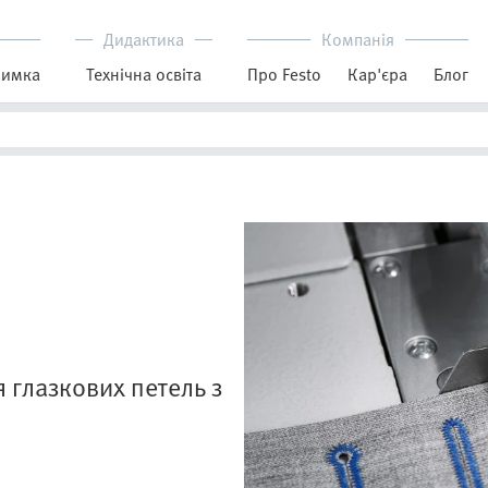
Дидактика
Компанія
римка
Технічна освіта
Про Festo
Кар'єра
Блог
глазкових петель з