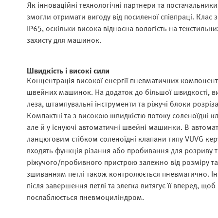
Як інноваційні технологічні партнери та постачальники 
змогли отримати вигоду від посиленої співпраці. Клас 
IP65, оскільки висока відносна вологість на текстиль
захисту для машинок.
Швидкість і високі сили
Концентрація високої енергії пневматичних компоненті
швейних машинок. На додаток до більшої швидкості, вис
леза, штампувальні інструменти та ріжучі блоки розріза
Компактні та з високою швидкістю потоку соленоїдні к
але й у існуючі автоматичні швейні машинки. В автом
ланцюговим стібком соленоїдні клапани типу VUVG ке
входять функція різання або пробивання для розриву 
ріжучого/пробивного пристрою залежно від розміру та 
зшиванням петлі також контролюється пневматично. І
після завершення петлі та злегка витягує її вперед, що
послаблюється пневмоциліндром.