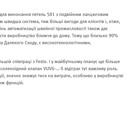
 для винонання петель 581 з подвійним ланцюговим
 швидша система, тим більші вигоди для клієнтів і, отже,
інь автоматизації швейної промисловості також дає
ести виробництво ближче до дому. Тому що близько 90%
ку Далекого Сходу, є високотехнологічними,
ьшій співпраці з Festo. І у майбутньому планує ще більше
оленоїдний клапан VUVG-…-S відіграє тут важливу роль.
ії, значно знижує тиск на витрати, особливо у виробництві
ом функцій.