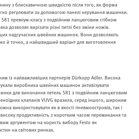
нину з блискавичною швидкістю після того, як форма
егко регулювати за допомогою панелі керування машинки.
 581 преміум-класу з подвійним ланцюговим стібком
а дозволяє вирізати різні петлі без зміни ножів.
 цих надсучасних швейних машинок. Вони дозволяють
ко й точно, а найшвидший варіант для виготовлення
дним із найважливіших партнерів Dürkopp Adler. Висока
понукали виробника швейних машинок активізувати
машинки для винонання петель 581 з подвійним ланцюговим
леноїдних клапанів VUVG вразила, серед іншого, широким
можна використовувати як в якості пневмоостровів, так і
 високу продуктивність з коротким часом перемикання та
им аргументом на користь вибору Festo як
стин на світових ринках.