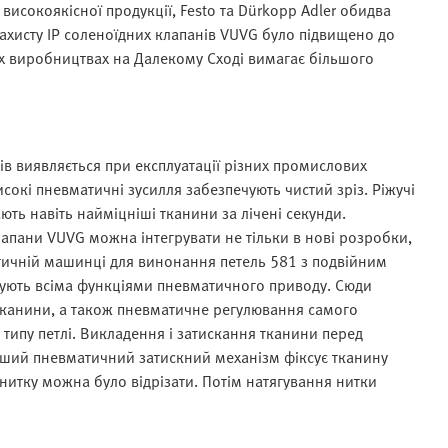
високоякісної продукції, Festo та Dürkopp Adler обидва
захисту IP соленоїдних клапанів VUVG було підвищено до
них виробництвах на Далекому Сході вимагає більшого
в виявляється при експлуатації різних промислових
окі пневматичні зусилля забезпечують чистий зріз. Ріжучі
ють навіть найміцніші тканини за лічені секунди.
лапани VUVG можна інтегрувати не тільки в нові розробки,
атичній машинці для винонання петель 581 з подвійним
рують всіма функціями пневматичного приводу. Сюди
тканини, а також пневматичне регулювання самого
типу петлі. Викладення і затискання тканини перед
нший пневматичний затискний механізм фіксує тканину
б нитку можна було відрізати. Потім натягування нитки