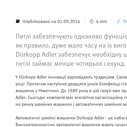
Опубліковано на 01.09.2016
4 min
П
Петлі забезпечують однаково функціо
як правило, дуже мало часу на їх ви
Dürkopp Adler забезпечує необхідну 
петлі займає менше чотирьох секунд.
У Dürkopp Adler інновації відповідають традиціям. С
році. Протягом наступних двадцяти років Білефельд ст
машинок у Німеччині. До 1880 року в цій галузі вже п
Adler. Сьогодні компанія має всесвітню організаційну с
на ринку швейних машинок і автоматичних швейних м
Автоматичні швейні машинки Dürkopp Adler - це набаг
Високотехнологічні автоматичні машинки мають сучасн