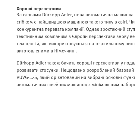
Хороші перспективи
За словами Dürkopp Adler, нова автоматична машинка
стібком є найшвидшою машиною такого типу в світі. Чим
конкурентна перевага компанії. Однак зростаючий ступ
текстильним компаніям з Європи перспективи знову в
технологій, які використовуються на текстильному рин
виготовленими в Німеччині.
Dürkopp Adler також бачить хороші перспективи у подал
розвивати стосунки. Нещодавно розроблений базовий с
VUVG-…-S, який орієнтований на вибрані основні функц
автоматичних швейних машинок з мінімальним набор