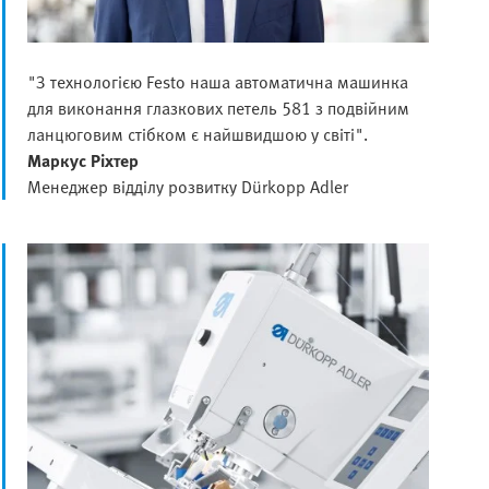
"З технологією Festo наша автоматична машинка
для виконання глазкових петель 581 з подвійним
ланцюговим стібком є найшвидшою у світі".
Маркус Ріхтер
Менеджер відділу розвитку Dürkopp Adler