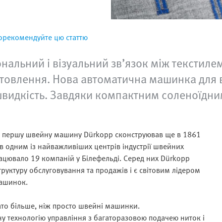
орекомендуйте цю статтю
нальний і візуальний зв’язок між текстиле
готовлення. Нова автоматична машинка для 
швидкість. Завдяки компактним соленоїдни
вою першу швейну машину Dürkopp сконструював ще в 1861
ав одним із найважливіших центрів індустрії швейних
рацювало 19 компаній у Білефельді. Серед них Dürkopp
труктуру обслуговування та продажів і є світовим лідером
ашинок.
ато більше, ніж просто швейні машинки.
у технологію управління з багаторазовою подачею ниток і