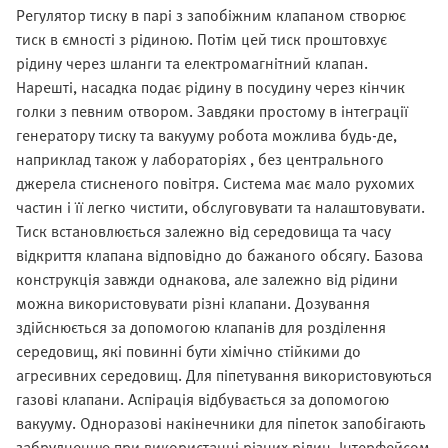
Регулятор тиску в парі з запобіжним клапаном створює
тиск в ємності з рідиною. Потім цей тиск проштовхує
рідину через шланги та електромагнітний клапан.
Нарешті, насадка подає рідину в посудину через кінчик
голки з певним отвором. Завдяки простому в інтеграції
генератору тиску та вакууму робота можлива будь-де,
наприклад також у лабораторіях , без центрального
джерела стисненого повітря. Система має мало рухомих
частин і її легко чистити, обслуговувати та налаштовувати.
Тиск встановлюється залежно від середовища та часу
відкриття клапана відповідно до бажаного обсягу. Базова
конструкція завжди однакова, але залежно від рідини
можна використовувати різні клапани. Дозування
здійснюється за допомогою клапанів для розділення
середовищ, які повинні бути хімічно стійкими до
агресивних середовищ. Для піпетування використовуються
газові клапани. Аспірація відбувається за допомогою
вакууму. Одноразові накінечники для піпеток запобігають
забрудненню при використанні різних рідин. Інтерфейсом