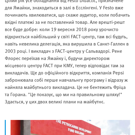
Цілий рік усе обладнання від Festo Didactic, призначене
для Ямайки, знаходиться в залі в Есслінгені. У Festo вже
починають хвилюватися, що скаже аудитор, коли побачить
вхідні платежі за не поставлений товар. Але врешті-решт
все буде добре: коли 19 вересня 2018 року урочисто
відкриється найбільший у світі FACT-центр, там всі будуть,
навіть невелика делегація, яка вирушила в Санкт-Галлен в
2003 році. І викладач з FACT-центру у Сальвадорі. Рене
Флорес переїхав на Ямайку і, будучи директором
місцевого центру FACT при КМУ, тепер відповідає там за
викладачів. Ще до офіційного відкриття, компанія Pepsi
забронювала собі перше навчальнгу програму і відразу ж
найняла майбутнього викладача. Це не бентежить Фріца
та Горана. "Це показує, що ми на правильному шляху!"
Здається, у цих двох великі плани на майбутнє.