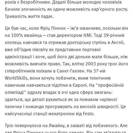
років є безробітними. Дедалі більше молодих чоловіків
бачили злочинність як єдину можливість кар’єрного росту.
Тривалість життя падає.
Це був час, коли Фріц Піннок – ім’я оманливе, оскільки він
на 100% ямайець – став директором КMI. Тоді 39-річний
хлопець навчався та отримав докторську ступінь в Англії,
вже об’їздив півсвіту як представник портової
адміністрації і хоче, щоб його дві доньки мали більше, ніж
можливість вивчати право. Так, влітку 2003 року троє його
співробітників поїхали в Санкт-Галлен. На 37-ий
WorldSkills, вони хочуть побачити, яким технічним
навичкам навчаються підлітки в Європі. На "професійній
олімпіаді" одразу впадає в очі одна сфера змагань:
здається, що деталі рухаються як за помахом чарівної
палички і команди програмують на високій швидкості. Це
найсучасніші станції мехатроніки від Festo.
Тріо повернулося на Ямайку, в захваті від побаченого. Але
для Фріца Піннока цього було замало. Він сам зв’язується