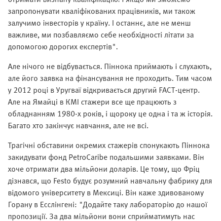
запропонувати кваліфікованих працівників, ми також
залучимо інвесторів у країну. І останнє, але не менш
важливе, ми позбавляємо себе необхідності літати за
допомогою дорогих експертів".
Але нічого не відбувається. Піннока приймають і слухають,
але його заявка на фінансування не проходить. Тим часом
у 2012 році в Уругваї відкривається другий FACT-центр.
Але на Ямайці в КMI стажери все ще працюють з
обладнанням 1980-х років, і щороку це одна і та ж історія.
Багато хто закінчує навчання, але не всі.
Трагічні обставини окремих стажерів спонукають Піннока
закидувати фонд PetroCaribe подальшими заявками. Він
хоче отримати два мільйони доларів. Це тому, що Фріц
дізнався, що Festo будує розумний навчальну фабрику для
відомого університету в Мексиці. Він каже здивованому
Горану в Есслінгені: "Додайте таку лабораторію до нашої
пропозиції. За два мільйони вони сприйматимуть нас