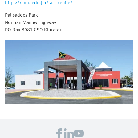
https://cmu.edu.jm/fact-centre/
Palisadoes Park
Norman Manley Highway
PO Box 8081 CSO Кінгстон