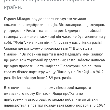
країни.
Горану Міладинову довелося вислухати чимало
коментарів недоброзичливців. Він захищався від знущань
у коридорах Festo – натяків на реггі, дреди та карибські
температури – але в таємниці він часто не був упевнений у
собі. "Фріц", - написав він, - "я бував у вас стільки разів!
Скільки ще ми хочемо продовжувати?" Відповідь з
Ямайки: "Ви повинні вірити в нас! Надішліть мені заявку
ще раз!" Тож торговий представник Festo Didactic написав
ще одну пропозицію та надіслав її електронною поштою
своєму бізнес-партнеру Фріцу Пінноку на Ямайці – в 90-й
раз. Ця історія про інший 89 раз. разів.
Все починається на піщаному півострові навпроти
ямайського порту Кінгстон. Якщо проїхати по
прибережній автостраді, то можна побачити як літаки
піднімаються в повітря позаду вантажних кораблів. З 1984