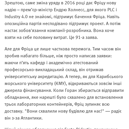
Зрештою, саме зміна уряду в 2016 році дає Фріцу нову
надію – прем’єр-міністр Ендрю Холнесс, для якого PLC і
Industry 4.0 не знайомі, підтримує бачення Фріца. Навіть
опозиційна партія несподівано підтримує проект. А потім
настає зобов'язання компанії-розробника. Вона хоче
взяти на себе половину витрат. Це 91-а заява.
Але для Фріца це лише часткова перемога. Тим часом він
зробив набагато більше, ніж просто написав заявки:
маючи п’ять кафедр і академічно атестований
професорсько-викладацький склад, він отримав
університетську акредитацію. А тепер, як для Карибського
морського університету (КМУ), відкриваються зовсім інші
джерела фінансування. Коли Горан збирається відправити
обладнання, яке нарешті було схвалено для встановлення
трьох лабораторних контейнерів, Фріц зупиняє всю
доставку. "Вони схвалили нову будівлю для нас!" — радіє
він з-за Атлантики.