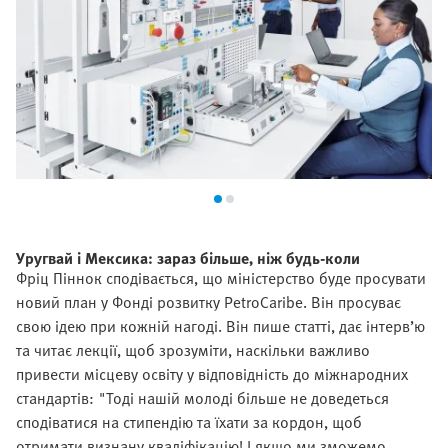
Уругвай і Мексика: зараз більше, ніж будь-коли
Фріц Піннок сподівається, що міністерство буде просувати
новий план у Фонді розвитку PetroCaribe. Він просуває
свою ідею при кожній нагоді. Він пише статті, дає інтерв’ю
та читає лекції, щоб зрозуміти, наскільки важливо
привести місцеву освіту у відповідність до міжнародних
стандартів: "Тоді нашій молоді більше не доведеться
сподіватися на стипендію та їхати за кордон, щоб
отримати визнану кваліфікацію! І якщо ми зможемо