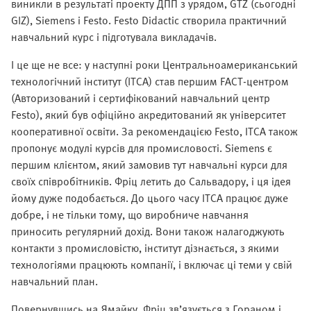
виникли в результаті проекту ДПП з урядом, GTZ (сьогодні
GIZ), Siemens і Festo. Festo Didactic створила практичний
навчальний курс і підготувала викладачів.
І це ще не все: у наступні роки Центральноамериканський
технологічний інститут (ITCA) став першим FACT-центром
(Авторизований і сертифікований навчальний центр
Festo), який був офіційно акредитований як університет
кооперативної освіти. За рекомендацією Festo, ITCA також
пропонує модулі курсів для промисловості. Siemens є
першим клієнтом, який замовив тут навчальні курси для
своїх співробітників. Фріц летить до Сальвадору, і ця ідея
йому дуже подобається. До цього часу ITCA працює дуже
добре, і не тільки тому, що виробниче навчання
приносить регулярний дохід. Вони також налагоджують
контакти з промисловістю, інститут дізнається, з якими
технологіями працюють компанії, і включає ці теми у свій
навчальний план.
Повернувшись на Ямайку, Фріц зв’язується з Гораном і