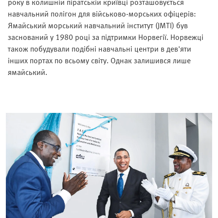
року в колишній піратській криївці розташовується
навчальний полігон для військово-морських офіцерів:
Ямайський морський навчальний інститут (JMTI) був
заснований у 1980 році за підтримки Норвегії. Норвежці
також побудували подібні навчальні центри в дев'яти
інших портах по всьому світу. Однак залишився лише
ямайський.