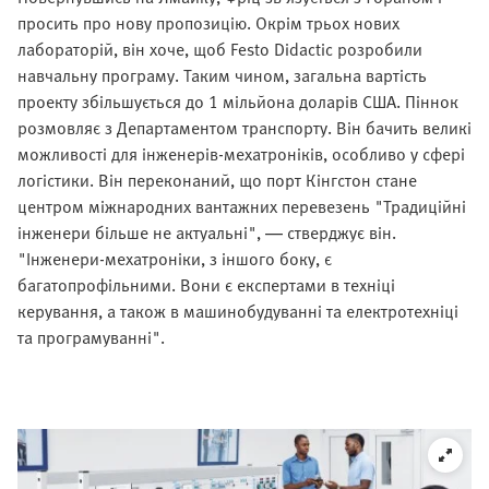
просить про нову пропозицію. Окрім трьох нових
лабораторій, він хоче, щоб Festo Didactic розробили
навчальну програму. Таким чином, загальна вартість
проекту збільшується до 1 мільйона доларів США. Піннок
розмовляє з Департаментом транспорту. Він бачить великі
можливості для інженерів-мехатроніків, особливо у сфері
логістики. Він переконаний, що порт Кінгстон стане
центром міжнародних вантажних перевезень "Традиційні
інженери більше не актуальні", — стверджує він.
"Інженери-мехатроніки, з іншого боку, є
багатопрофільними. Вони є експертами в техніці
керування, а також в машинобудуванні та електротехніці
та програмуванні".