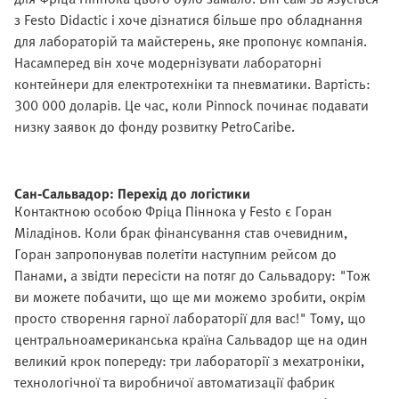
з Festo Didactic і хоче дізнатися більше про обладнання
для лабораторій та майстерень, яке пропонує компанія.
Насамперед він хоче модернізувати лабораторні
контейнери для електротехніки та пневматики. Вартість:
300 000 доларів. Це час, коли Pinnock починає подавати
низку заявок до фонду розвитку PetroCaribe.
Сан-Сальвадор: Перехід до логістики
Контактною особою Фріца Піннока у Festo є Горан
Міладінов. Коли брак фінансування став очевидним,
Горан запропонував полетіти наступним рейсом до
Панами, а звідти пересісти на потяг до Сальвадору: "Тож
ви можете побачити, що ще ми можемо зробити, окрім
просто створення гарної лабораторії для вас!" Тому, що
центральноамериканська країна Сальвадор ще на один
великий крок попереду: три лабораторії з мехатроніки,
технологічної та виробничої автоматизації фабрик