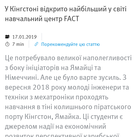
У Кінгстоні відкрито найбільший у світі
навчальний центр FACT
17.01.2019
7 min
Порекомендуйте цю статтю
Це потребувало великої наполегливості
з боку ініціаторів на Ямайці та
Німеччині. Але це було варте зусиль. З
вересня 2018 року молоді інженери та
техніки з мехатроніки проходять
навчання в тіні колишнього піратського
порту Кінгстон, Ямайка. Ці студенти є
джерелом надії на економічний
розвиток перспективної карибської