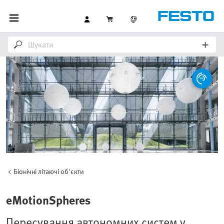
Біонічні літаючі об'єкти
eMotionSpheres
Пересування автономних систем у