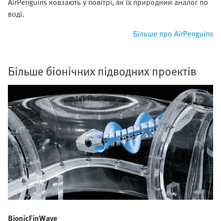
AirPenguins ковзають у повітрі, як їх природний аналог по
воді.
Більше про AirPenguins
Більше біонічних підводних проектів
BionicFinWave