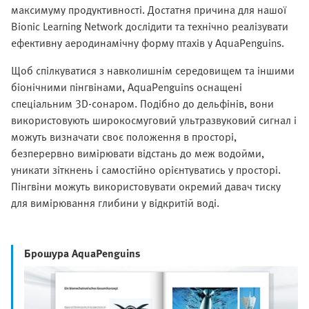
максимуму продуктивності. Достатня причина для нашої
Bionic Learning Network дослідити та технічно реалізувати
ефективну аеродинамічну форму птахів у AquaPenguins.
Щоб спілкуватися з навколишнім середовищем та іншими
біонічними пінгвінами, AquaPenguins оснащені
спеціальним 3D-сонаром. Подібно до дельфінів, вони
використовують широкосмуговий ультразвуковий сигнал і
можуть визначати своє положення в просторі,
безперервно вимірювати відстань до меж водойми,
уникати зіткнень і самостійно орієнтуватись у просторі.
Пінгвіни можуть використовувати окремий давач тиску
для вимірювання глибини у відкритій воді.
Брошура AquaPenguins