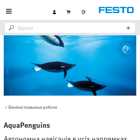
Біонічні плавальні роботи
AquaPenguins
Автономна навігація в усіх напрямках