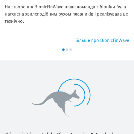
На створення BionicFinWave наша команда з біоніки була
натхнена хвилеподібним рухом плавників і реалізувала це
технічно.
Більше про BionicFinWave