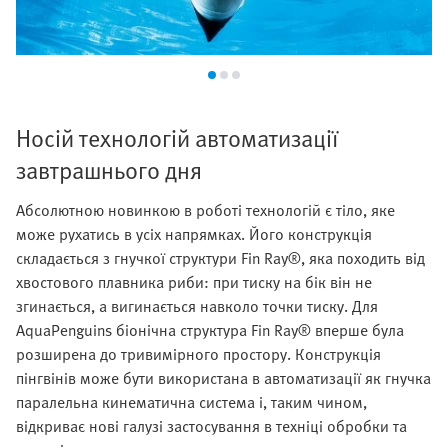
Носій технологій автоматизації
завтрашнього дня
Абсолютною новинкою в роботі технологій є тіло, яке
може рухатись в усіх напрямках. Його конструкція
складається з гнучкої структури Fin Ray®, яка походить від
хвостового плавника риби: при тиску на бік він не
згинається, а вигинається навколо точки тиску. Для
AquaPenguins біонічна структура Fin Ray® вперше була
розширена до тривимірного простору. Конструкція
пінгвінів може бути використана в автоматизації як гнучка
паралельна кинематична система і, таким чином,
відкриває нові галузі застосування в техніці обробки та