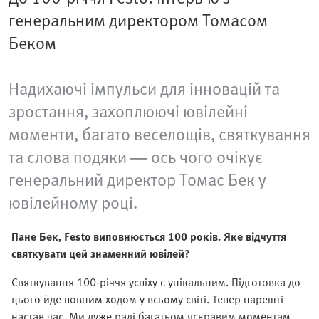
генеральним директором Томасом
Беком
Надихаючі імпульси для інновацій та
зростання, захоплюючі ювілейні
моменти, багато веселощів, святкування
та слова подяки — ось чого очікує
генеральний директор Томас Бек у
ювілейному році.
Пане Бек, Festo виповнюється 100 років. Яке відчуття
святкувати цей знаменний ювілей?
Святкування 100-річчя успіху є унікальним. Підготовка до
цього йде повним ходом у всьому світі. Тепер нарешті
настав час. Ми дуже раді багатьом яскравим моментам