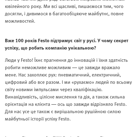
ювілейного року. Ми всі щасливі, пишаємося тим, чого
досягли, і дивимося в багатообіцяюче майбутнє, повне
можливостей.
Вже 100 років Festo підтримує світ у русі. У чому секрет
успіху, що робить компанію унікальною?
Люди у Festo! Їхнє прагнення до інновацій і їхня здатність
робити неможливе можливим — це завжди вражало
мене. Нас захоплює рух: пневматичний, електричний,
цифровий або все разом. І ми «рухаємо» людей по всьому
світу новими імпульсами через кваліфікацію.
Винахідливість, цілісне мислення та дія, а також сильна
орієнтація на клієнта — ось що завжди відрізняло Festo.
Для нас усе це також є вирішальною рушійною силою
майбутньої історії успіху Festo.