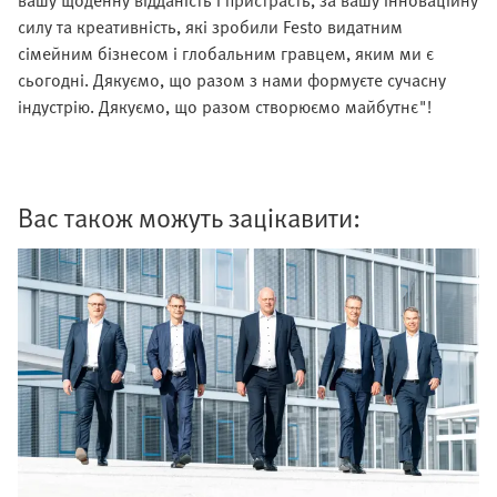
вашу щоденну відданість і пристрасть, за вашу інноваційну
силу та креативність, які зробили Festo видатним
сімейним бізнесом і глобальним гравцем, яким ми є
сьогодні. Дякуємо, що разом з нами формуєте сучасну
індустрію. Дякуємо, що разом створюємо майбутнє"!
Вас також можуть зацікавити: