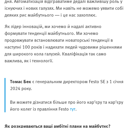
дня. Автоматизація відіграватиме дедалі важливішу роль у
існуючих і нових галузях. Ми навіть не можемо уявити собі
деяких рис майбутнього — і це нас захоплює.
Як лідер інновацій, ми хочемо й надалі активно
формувати тенденції майбутнього. Ми хочемо
продовжувати встановлювати новаторські тенденції в
наступні 100 років і надихати людей чудовими рішеннями
для широкого кола галузей. Кваліфікація так само
важлива, як і технології.
Томас Бек
є генеральним директором Festo SE з 1 січня
2024 року.
Ви можете дізнатися більше про його кар’єру та кар’єру
його колег із правління Festo
тут
.
Як розкриваються ваші амбітні плани на майбутнє?