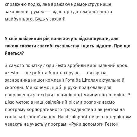
справжню подію, яка вражаюче демонструє наше
захоплення рухом — від історії до технологічного
майбутнього. Будь у захваті!
У свій ювілейний рік вони хочуть відсвяткувати, але
також сказати спасибі суспільству і щось віддати. Про що
йдеться?
З самого початку люди Festo зробили вирішальний крок.
«Festo — це робота багатьох рук», — ця фраза
засновника нашої компанії Готліба Штолля актуальна й
сьогодні. Ми хочемо, щоб ці руки працювали для
покращення якості життя нинішніх і майбутніх поколінь. З
цією метою в наш ювілейний рік ми розпочинаємо
програму корпоративного громадянства з акцентом на
соціальні зобов’язання. Наші співробітники з нетерпінням
чекають на участь у програмі «Руки допомоги Festo».