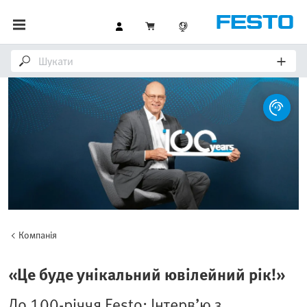
Компанія
«Це буде унікальний ювілейний рік!»
До 100-річчя Festo: Інтерв’ю з