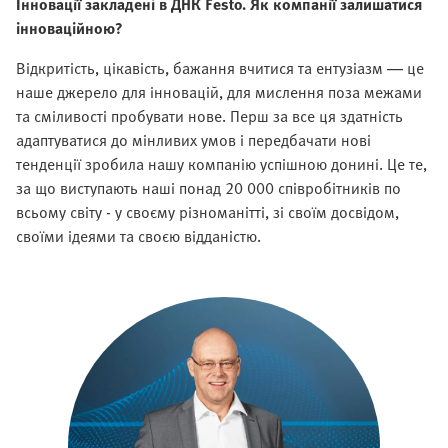
Інновації закладені в ДНК Festo. Як компанії залишатися
інноваційною?
Відкритість, цікавість, бажання вчитися та ентузіазм — це
наше джерело для інновацій, для мислення поза межами
та сміливості пробувати нове. Перш за все ця здатність
адаптуватися до мінливих умов і передбачати нові
тенденції зробила нашу компанію успішною донині. Це те,
за що виступають наші понад 20 000 співробітників по
всьому світу - у своєму різноманітті, зі своїм досвідом,
своїми ідеями та своєю відданістю.