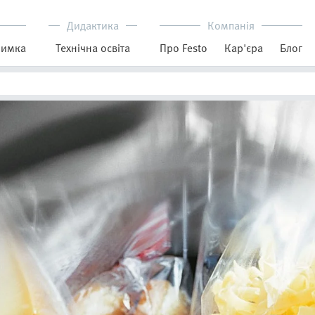
Дидактика
Компанія
римка
Технічна освіта
Про Festo
Кар'єра
Блог