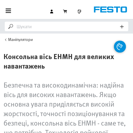
Маніпулятори
Консольна вісь EHMH для великих
навантажень
Безпечна та високодинамічна: надійна
вісь для високих навантажень. Якщо
основна увага приділяється високій
жорсткості, точності позиціонування та
безпеці, консольна вісь EHMH - саме те,
що потрібно. Технологія рейкової