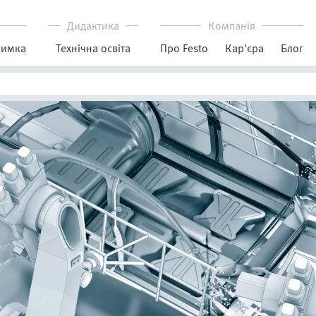
Дидактика
Компанія
римка
Технічна освіта
Про Festo
Кар'єра
Блог