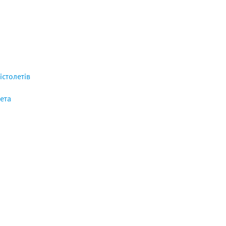
істолетів
ета