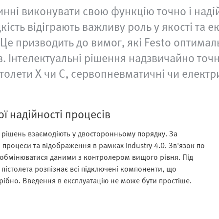
винні виконувати свою функцію точно і над
дкість відіграють важливу роль у якості та
Це призводить до вимог, які Festo оптимал
в. Інтелектуальні рішення надзвичайно точ
толети Х чи С, сервопневматичні чи електр
ї надійності процесів
 рішень взаємодіють у двосторонньому порядку. За
роцеси та відображення в рамках Industry 4.0. Зв'язок по
обмінюватися даними з контролером вищого рівня. Під
пістолета розпізнає всі підключені компоненти, що
рібно. Введення в експлуатацію не може бути простіше.