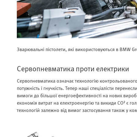
Зварювальні пістолети, які використовуються в BMW G
Сервопневматика проти електрики
Сервопневматика означає технологію контрольованого 
потужність і гнучкість. Тепер наші спеціалісти перенес
вимоги до більшої енергоефективності на нових вироб
економія витрат на електроенергію та викиди CO² є г
технологій залежно від вимог застосування також у ком