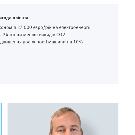
игода клієнта
кономія 37 000 євро/рік на електроенергії
а 24 тонни менше викидів CO2
ідвищення доступності машини на 10%