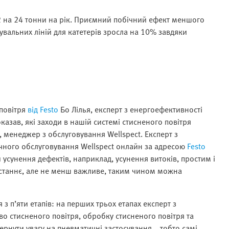
2 на 24 тонни на рік. Приємний побічний ефект меншого
увальних ліній для катетерів зросла на 10% завдяки
 повітря
від Festo
Бо Лілья, експерт з енергоефективності
оказав, які заходи в нашій системі стисненого повітря
 менеджер з обслуговування Wellspect. Експерт з
нічного обслуговування Wellspect онлайн за адресою
Festo
усунення дефектів, наприклад, усунення витоків, простим і
останнє, але не менш важливе, таким чином можна
з п’яти етапів: на перших трьох етапах експерт з
о стисненого повітря, обробку стисненого повітря та
вернути увагу на пневматичні застосування. , тобто самі