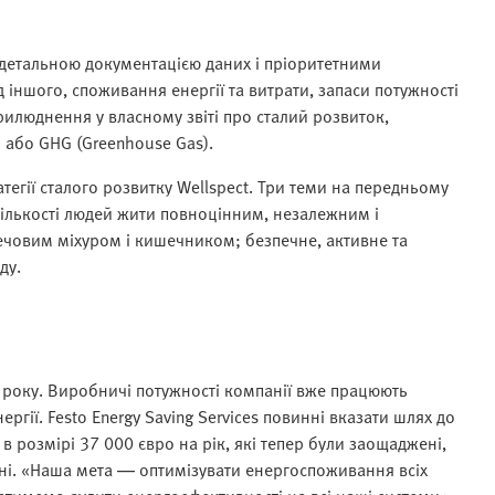
з детальною документацією даних і пріоритетними
іншого, споживання енергії та витрати, запаси потужності
прилюднення у власному звіті про сталий розвиток,
e) або GHG (Greenhouse Gas).
егії сталого розвитку Wellspect. Три теми на передньому
 кількості людей жити повноцінним, незалежним і
човим міхуром і кишечником; безпечне, активне та
ду.
 року. Виробничі потужності компанії вже працюють
гії. Festo Energy Saving Services повинні вказати шлях до
в розмірі 37 000 євро на рік, які тепер були заощаджені,
ені. «Наша мета — оптимізувати енергоспоживання всіх