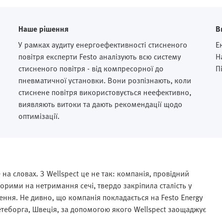
Наше рішення
В
У рамках аудиту енергоефективності стисненого
Е
повітря експерти Festo аналізують всю систему
Н
стисненого повітря - від компресорної до
П
пневматичної установки. Вони розпізнають, коли
стиснене повітря використовується неефективно,
виявляють витоки та дають рекомендації щодо
оптимізації.
на словах. З Wellspect це не так: компанія, провідний
орими на нетримання сечі, твердо закріпила сталість у
ження. Не дивно, що компанія покладається на Festo Energy
Гетеборга, Швеція, за допомогою якого Wellspect заощаджує