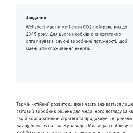
Завдання
Wellspect має на меті стати CO2-нейтральним до
2045 року. Для цього необхідно енергетично
оптимізувати існуючі виробничі потужності, щоб
зменшити споживання енергії.
Термін «стійкий розвиток» дуже часто вживається лише 
світовий виробник рішень для медичного догляду за хв
своїй корпоративній стратегії та продовжує її впровад
Saving Services на своєму заводі в Мельндалі поблизу 
37 000 євро на витратах на електроенергію щороку.