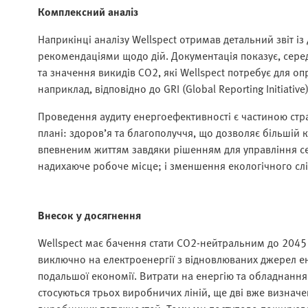
Комплексний аналіз
Наприкінці аналізу Wellspect отримав детальний звіт і
рекомендаціями щодо дій. Документація показує, серед 
та значення викидів CO2, які Wellspect потребує для о
наприклад, відповідно до GRI (Global Reporting Initiativ
Проведення аудиту енергоефективності є частиною страт
плані: здоров’я та благополуччя, що дозволяє більшій
впевненим життям завдяки рішенням для управління се
надихаюче робоче місце; і зменшення екологічного слі
Внесок у досягнення
Wellspect має бачення стати СО2-нейтральним до 2045
виключно на електроенергії з відновлюваних джерел енер
подальшої економії. Витрати на енергію та обладнання 
стосуються трьох виробничих ліній, ще дві вже визнач