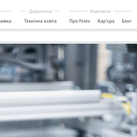
Дидактика
Компанія
римка
Технічна освіта
Про Festo
Кар'єра
Блог