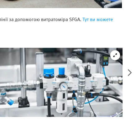
лінії за допомогою витратоміра SFGA.
Тут ви можете