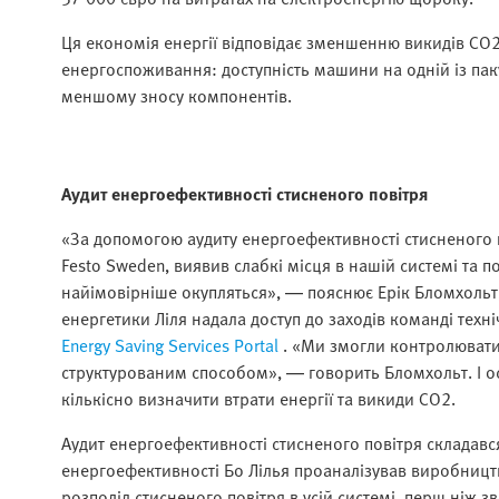
Ця економія енергії відповідає зменшенню викидів CO
енергоспоживання: доступність машини на одній із пак
меншому зносу компонентів.
Аудит енергоефективності стисненого повітря
«За допомогою аудиту енергоефективності стисненого
Festo Sweden, виявив слабкі місця в нашій системі та п
найімовірніше окупляться», — пояснює Ерік Бломхольт,
енергетики Ліля надала доступ до заходів команді тех
Energy Saving Services Portal
. «Ми змогли контролювати 
структурованим способом», — говорить Бломхольт. І 
кількісно визначити втрати енергії та викиди CO2.
Аудит енергоефективності стисненого повітря складався 
енергоефективності Бо Лілья проаналізував виробництв
розподіл стисненого повітря в усій системі, перш ніж з