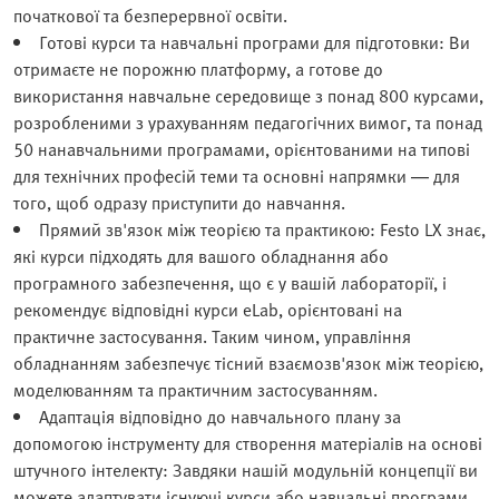
початкової та безперервної освіти.
Готові курси та навчальні програми для підготовки: Ви
отримаєте не порожню платформу, а готове до
використання навчальне середовище з понад 800 курсами,
розробленими з урахуванням педагогічних вимог, та понад
50 нанавчальними програмами, орієнтованими на типові
для технічних професій теми та основні напрямки — для
того, щоб одразу приступити до навчання.
Прямий зв'язок між теорією та практикою: Festo LX знає,
які курси підходять для вашого обладнання або
програмного забезпечення, що є у вашій лабораторії, і
рекомендує відповідні курси eLab, орієнтовані на
практичне застосування. Таким чином, управління
обладнанням забезпечує тісний взаємозв'язок між теорією,
моделюванням та практичним застосуванням.
Адаптація відповідно до навчального плану за
допомогою інструменту для створення матеріалів на основі
штучного інтелекту: Завдяки нашій модульній концепції ви
можете адаптувати існуючі курси або навчальні програми