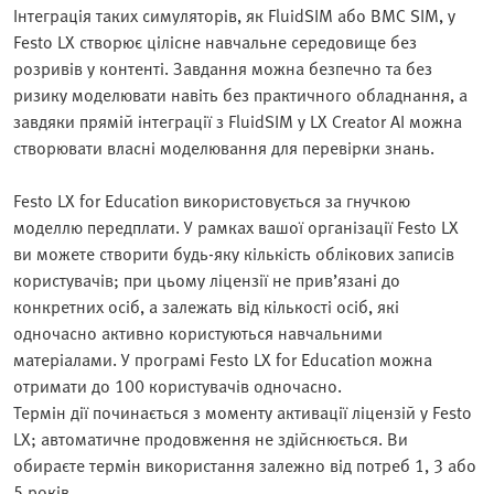
Інтеграція таких симуляторів, як FluidSIM або BMC SIM, у
Festo LX створює цілісне навчальне середовище без
розривів у контенті. Завдання можна безпечно та без
ризику моделювати навіть без практичного обладнання, а
завдяки прямій інтеграції з FluidSIM у LX Creator AI можна
створювати власні моделювання для перевірки знань.
Festo LX for Education використовується за гнучкою
моделлю передплати. У рамках вашої організації Festo LX
ви можете створити будь-яку кількість облікових записів
користувачів; при цьому ліцензії не прив’язані до
конкретних осіб, а залежать від кількості осіб, які
одночасно активно користуються навчальними
матеріалами. У програмі Festo LX for Education можна
отримати до 100 користувачів одночасно.
Термін дії починається з моменту активації ліцензій у Festo
LX; автоматичне продовження не здійснюється. Ви
обираєте термін використання залежно від потреб 1, 3 або
5 років.