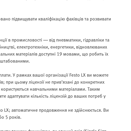
овано підвищувати кваліфікацію фахівців та розвивати
енції в промисловості — від пневматики, гідравліки та
бництві, електротехніки, енергетики, відновлюваних
чальних матеріалів доступні 19 мовами, що робить їх
асштабованими.
плати. У рамках вашої організації Festo LX ви можете
ів; при цьому ліцензії не прив’язані до конкретних
вно користуються навчальними матеріалами. Таким
е адаптувати кількість ліцензій до ваших потреб у
esto LX; автоматичне продовження не здійснюється. Ви
о 5 років.