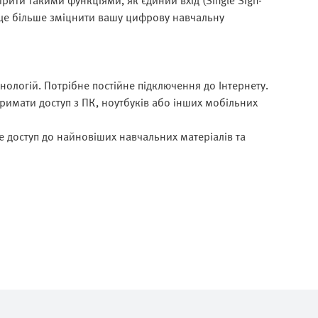
рити такими функціями, як єдиний вхід (Single Sign-
б ще більше зміцнити вашу цифрову навчальну
нологій. Потрібне постійне підключення до Інтернету.
тримати доступ з ПК, ноутбуків або інших мобільних
 доступ до найновіших навчальних матеріалів та