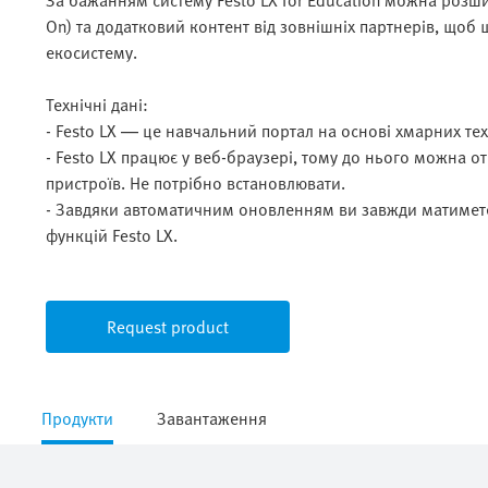
За бажанням систему Festo LX for Education можна розши
On) та додатковий контент від зовнішніх партнерів, що
екосистему.
Технічні дані:
- Festo LX — це навчальний портал на основі хмарних тех
- Festo LX працює у веб-браузері, тому до нього можна о
пристроїв. Не потрібно встановлювати.
- Завдяки автоматичним оновленням ви завжди матимете
функцій Festo LX.
Request product
Продукти
Завантаження