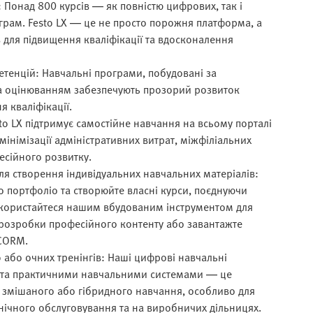
і: Понад 800 курсів — як повністю цифрових, так і
грам. Festo LX — це не просто порожня платформа, а
 для підвищення кваліфікації та вдосконалення
етенцій: Навчальні програми, побудовані за
та оцінюванням забезпечують прозорий розвиток
я кваліфікації.
o LX підтримує самостійне навчання на всьому порталі
мінімізації адміністративних витрат, міжфіліальних
есійного розвитку.
для створення індивідуальних навчальних матеріалів:
о портфоліо та створюйте власні курси, поєднуючи
. Скористайтеся нашим вбудованим інструментом для
с розробки професійного контенту або завантажте
SCORM.
 або очних тренінгів: Наші цифрові навчальні
и та практичними навчальними системами — це
м змішаного або гібридного навчання, особливо для
хнічного обслуговування та на виробничих дільницях.