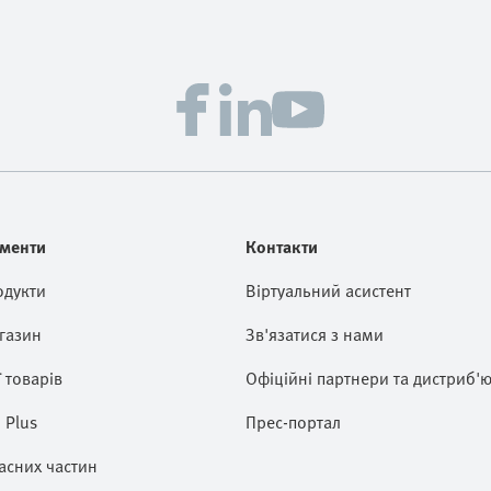
менти
Контакти
одукти
Віртуальний асистент
газин
Зв'язатися з нами
ї товарів
Офіційні партнери та дистриб'
 Plus
Прес-портал
асних частин