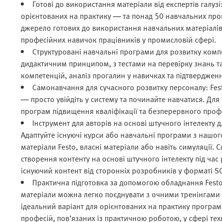
Готові до використання матеріали від експертів галуз
орієнтованих на практику — та понад 50 навчальних про
джерело готових до використання навчальних матеріалів
професійних навичок працівників у промисловій сфері.
Структуровані навчальні програми для розвитку комп
дидактичним принципом, з тестами на перевірку знань 
компетенцій, аналіз прогалин у навичках та підтвердженн
Самонавчання для сучасного розвитку персоналу: Fest
— просто увійдіть у систему та починайте навчатися. Для 
програм підвищення кваліфікації та безперервного проф
Інструмент для авторів на основі штучного інтелекту 
Адаптуйте існуючі курси або навчальні програми з нашог
матеріали Festo, власні матеріали або навіть симуляції
створення контенту на основі штучного інтелекту під ча
існуючий контент від сторонніх розробників у форматі 
Практична підготовка за допомогою обладнання Festo
матеріали можна легко поєднувати з очними тренінгам
ідеальний варіант для орієнтованих на практику програ
професій, пов’язаних із практичною роботою, у сфері те