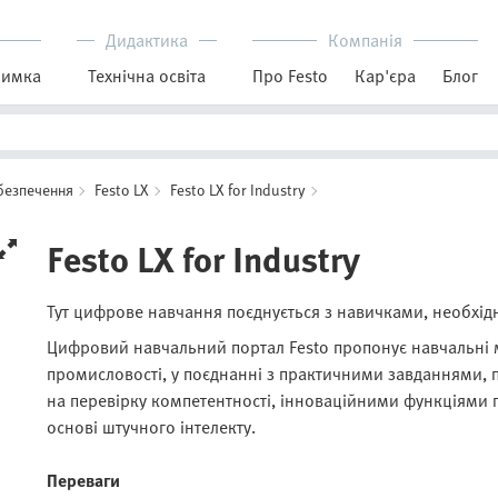
Дидактика
Компанія
римка
Технічна освіта
Про Festo
Кар'єра
Блог
безпечення
Festo LX
Festo LX for Industry
Festo LX for Industry
Тут цифрове навчання поєднується з навичками, необхі
Цифровий навчальний портал Festo пропонує навчальні 
промисловості, у поєднанні з практичними завданнями,
на перевірку компетентності, інноваційними функціями 
основі штучного інтелекту.
Переваги