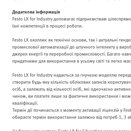
Додаткова інформація
Festo LX for Industry допомагає підприємствам цілеспрям
їхні компетенції в процесі роботи.
Festo LX охоплює як технічні основи, так і актуальні тенд
промислової автоматизації до штучного інтелекту у виро
джерел енергії та переробної промисловості. Багато нав
придатними для використання в усьому світі та легко м
Festo LX for Industry надається за гнучкою моделлю перед
створити будь-яку кількість облікових записів користувач
осіб, а залежать від кількості осіб, які одночасно акти
чином, ви платите лише за фактичне використання і может
кваліфікації.
Термін дії починається з моменту активації ліцензій у F
обираєте термін використання залежно від потреб 1, 3 аб