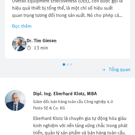
Overall Equipment Effectiveness (OEE), còn được gọi là
hiệu quả thiết bị tổng thể, là một chỉ số hiệu suất
quan trọng tương đối trong sản xuất. Nó cho phép các
công ty so sánh toàn diện năng suất, hiệu quả sản xuất
Đọc thêm
và lưu lượng của họ. Nhưng điều gì làm cho số liệu
này trở nên quan trọng?
Dr. Tim Giesen
13 min
Tổng quan
Dipl. Ing. Eberhard Klotz, MBA
Giám đốc bán hàng toàn cầu Công nghiệp 4.0
Festo SE & Co. KG
Eberhard Klotz là chuyên gia tự động hóa giàu
kinh nghiệm với nền tảng vững chắc trong phát
triển, quản lý sản phẩm và bán hàng toàn cầu.