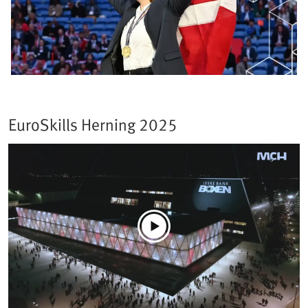
EuroSkills Herning 2025​