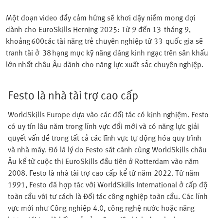
Một đoạn video đầy cảm hứng sẽ khơi dậy niềm mong đợi
dành cho EuroSkills Herning 2025: Từ 9 đến 13 tháng 9,
khoảng 600các tài năng trẻ chuyên nghiệp từ 33 quốc gia sẽ
tranh tài ở 38 hạng mục kỹ năng đáng kinh ngạc trên sân khấu
lớn nhất châu Âu dành cho năng lực xuất sắc chuyên nghiệp.
Festo là nhà tài trợ cao cấp
WorldSkills Europe dựa vào các đối tác có kinh nghiệm. Festo
có uy tín lâu năm trong lĩnh vực đổi mới và có năng lực giải
quyết vấn đề trong tất cả các lĩnh vực tự động hóa quy trình
và nhà máy. Đó là lý do Festo sát cánh cùng WorldSkills châu
Âu kể từ cuộc thi EuroSkills đầu tiên ở Rotterdam vào năm
2008. Festo là nhà tài trợ cao cấp kể từ năm 2022. Từ năm
1991, Festo đã hợp tác với WorldSkills International ở cấp độ
toàn cầu với tư cách là Đối tác công nghiệp toàn cầu. Các lĩnh
vực mới như Công nghiệp 4.0, công nghệ nước hoặc năng