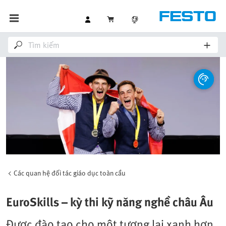
Các quan hệ đối tác giáo dục toàn cầu
EuroSkills – kỳ thi kỹ năng nghề châu Âu
Được đào tạo cho một tương lai xanh hơn