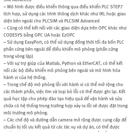
– Mô hình được điều khiển thông qua điều khiển PLC STEP7
tích hợp, sử dụng các trình thông dịch khác như IRL hoặc giao
diện bên ngoài cho PLCSIM và PLCSIM Advanced
– Cũng có thể kết nối với các giao diện dựa trên OPC khác như
CODESYS bằng OPC UA hoặc EzOPC
– Sử dụng EasyPort, có thể sử dụng đồng thời tối đa bốn PLC
phần cứng bên ngoài để điều khiển mô phỏng (phần cứng
trong vòng lặp)
– Với sự trợ giúp của Matlab, Python và EtherCAT, có thể kết
nối các bộ điều khiển mô phỏng bên ngoài và mô hình hóa
hành vi của hệ thống.
– Trong chế độ mô phỏng lỗi với hành vi có thể mở rộng cho
các thành phần, việc tìm và loại bỏ lỗi có thể được ghi lại. Kết
quả học tập cho phép đào tạo hiệu quả để vận hành và sửa
chữa có hệ thống trong trường hợp xảy ra lỗi sẽ được đặt trong
môi trường mô phỏng.
– Các chế độ và đường dẫn camera mở rộng được cung cấp để
chuẩn bị tối ưu kết quả từ các tác vụ và dự án, có thể được