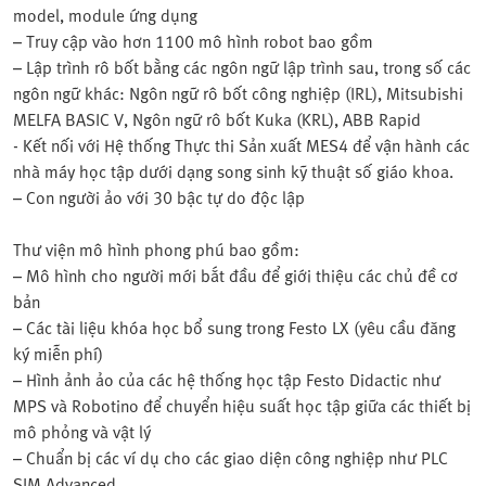
model, module ứng dụng
– Truy cập vào hơn 1100 mô hình robot bao gồm
– Lập trình rô bốt bằng các ngôn ngữ lập trình sau, trong số các
ngôn ngữ khác: Ngôn ngữ rô bốt công nghiệp (IRL), Mitsubishi
MELFA BASIC V, Ngôn ngữ rô bốt Kuka (KRL), ABB Rapid
- Kết nối với Hệ thống Thực thi Sản xuất MES4 để vận hành các
nhà máy học tập dưới dạng song sinh kỹ thuật số giáo khoa.
– Con người ảo với 30 bậc tự do độc lập
Thư viện mô hình phong phú bao gồm:
– Mô hình cho người mới bắt đầu để giới thiệu các chủ đề cơ
bản
– Các tài liệu khóa học bổ sung trong Festo LX (yêu cầu đăng
ký miễn phí)
– Hình ảnh ảo của các hệ thống học tập Festo Didactic như
MPS và Robotino để chuyển hiệu suất học tập giữa các thiết bị
mô phỏng và vật lý
– Chuẩn bị các ví dụ cho các giao diện công nghiệp như PLC
SIM Advanced