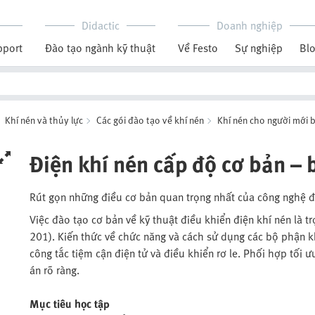
Didactic
Doanh nghiệp
pport
Đào tạo ngành kỹ thuật
Về Festo
Sự nghiệp
Bl
Khí nén và thủy lực
Các gói đào tạo về khí nén
Khí nén cho người mới 
Điện khí nén cấp độ cơ bản – 
Rút gọn những điều cơ bản quan trọng nhất của công nghệ đ
Việc đào tạo cơ bản về kỹ thuật điều khiển điện khí nén là t
201). Kiến thức về chức năng và cách sử dụng các bộ phận kh
công tắc tiệm cận điện tử và điều khiển rơ le. Phối hợp tối
án rõ ràng.
Mục tiêu học tập