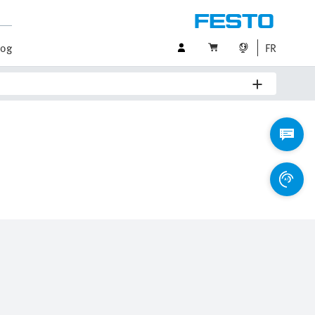
log
FR