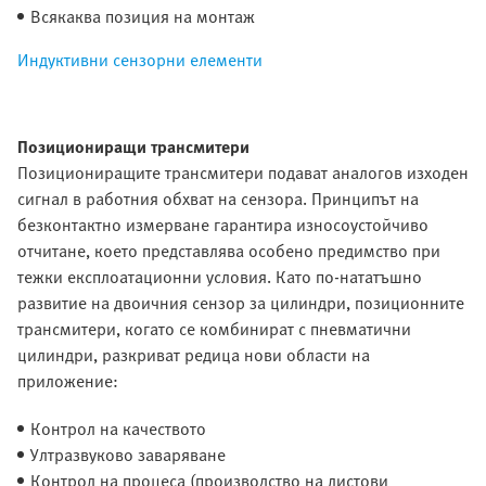
Всякаква позиция на монтаж
Индуктивни сензорни елементи
Позициониращи трансмитери
Позициониращите трансмитери подават аналогов изходен
сигнал в работния обхват на сензора. Принципът на
безконтактно измерване гарантира износоустойчиво
отчитане, което представлява особено предимство при
тежки експлоатационни условия. Като по-нататъшно
развитие на двоичния сензор за цилиндри, позиционните
трансмитери, когато се комбинират с пневматични
цилиндри, разкриват редица нови области на
приложение:
Контрол на качеството
Ултразвуково заваряване
Контрол на процеса (производство на листови