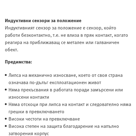
Индуктивни сензори за положение
Индуктивният сензор за положение е сензор, който
работи безконтактно, т.е. не влиза в пряк контакт, когато
реагира на приближаващ се метален или галваничен
обект.
Предимства:
Липса на механично износване, което от своя страна
означава по-дълъг експлоатационен живот
Няма прекъсвания в работата поради замърсени или
износени контакти
Няма отскоци при липса на контакт и следователно няма
грешки в превключването
Високи честоти на превключване
Висока степен на защита благодарение на напълно
затворения корпус