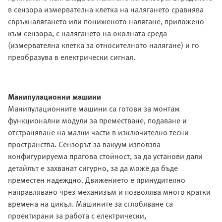
в сензора измервателна клетка на налягането сравнява
свръхналягането или пониженото налягане, приложено
към сензора, с налягането на околната среда
(измервателна клетка за относителното налягане) и го
преобразува в електрически сигнал.
Манипулационни машини
Манипулационните машини са готови за монтаж
функционални модули за преместване, подаване и
отстраняване на малки части в изключително тесни
пространства. Сензорът за вакуум използва
конфигурируема прагова стойност, за да установи дали
детайлът е захванат сигурно, за да може да бъде
преместен надеждно. Движението е принудително
направлявано чрез механизъм и позволява много кратки
времена на цикъл. Машините за сглобяване са
проектирани за работа с електрически,