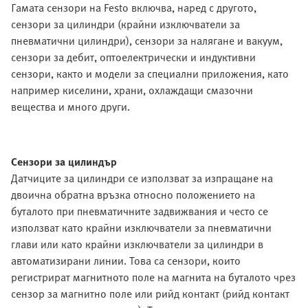
Гамата сензори на Festo включва, наред с другото,
сензори за цилиндри (крайни изключватели за
пневматични цилиндри), сензори за налягане и вакуум,
сензори за дебит, оптоелектрически и индуктивни
сензори, както и модели за специални приложения, като
например киселини, храни, охлаждащи смазочни
вещества и много други.
Сензори за цилиндър
Датчиците за цилиндри се използват за изпращане на
двоична обратна връзка относно положението на
буталото при пневматичните задвижвания и често се
използват като крайни изключватели за пневматични
глави или като крайни изключватели за цилиндри в
автоматизирани линии. Това са сензори, които
регистрират магнитното поле на магнита на буталото чрез
сензор за магнитно поле или рийд контакт (рийд контакт