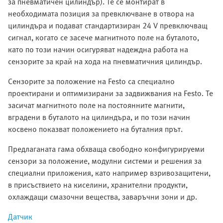
за пневматичен цилиндър). Те се монтират в
необходимата позиция за превключване в отвора на
цилиндъра и подават стандартизиран 24 V превключващ
сигнал, когато се засече магнитното поле на буталото,
като по този начин осигуряват надеждна работа на
сензорите за край на хода на пневматичния цилиндър.
Сензорите за положение на Festo са специално
проектирани и оптимизирани за задвижвания на Festo. Те
засичат магнитното поле на постоянните магнити,
вградени в буталото на цилиндъра, и по този начин
косвено показват положението на буталния прът.
Предлаганата гама обхваща свободно конфигурируеми
сензори за положение, модулни системи и решения за
специални приложения, като например взривозащитени,
в присъствието на киселини, хранителни продукти,
охлаждащи смазочни вещества, заваръчни зони и др.
Датчик