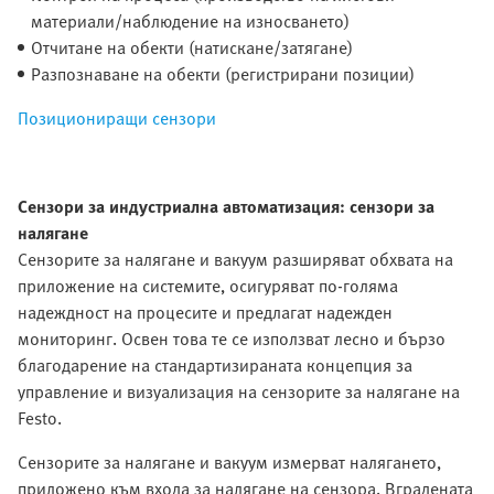
материали/наблюдение на износването)
Отчитане на обекти (натискане/затягане)
Разпознаване на обекти (регистрирани позиции)
Позициониращи сензори
Сензори за индустриална автоматизация: сензори за
налягане
Сензорите за налягане и вакуум разширяват обхвата на
приложение на системите, осигуряват по-голяма
надеждност на процесите и предлагат надежден
мониторинг. Освен това те се използват лесно и бързо
благодарение на стандартизираната концепция за
управление и визуализация на сензорите за налягане на
Festo.
Сензорите за налягане и вакуум измерват налягането,
приложено към входа за налягане на сензора. Вградената