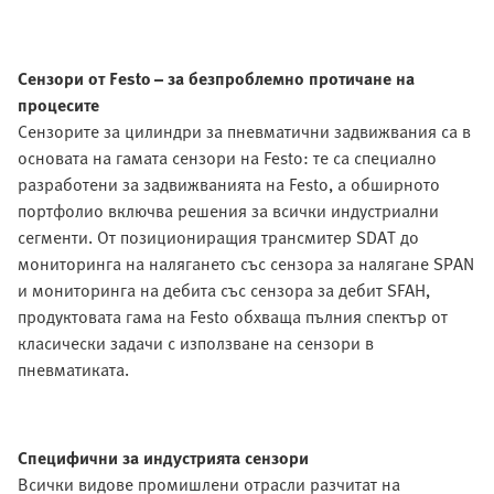
Сензори от Festo – за безпроблемно протичане на
процесите
Сензорите за цилиндри за пневматични задвижвания са в
основата на гамата сензори на Festo: те са специално
разработени за задвижванията на Festo, а обширното
портфолио включва решения за всички индустриални
сегменти. От позициониращия трансмитер SDAT до
мониторинга на налягането със сензора за налягане SPAN
и мониторинга на дебита със сензора за дебит SFAH,
продуктовата гама на Festo обхваща пълния спектър от
класически задачи с използване на сензори в
пневматиката.
Специфични за индустрията сензори
Всички видове промишлени отрасли разчитат на