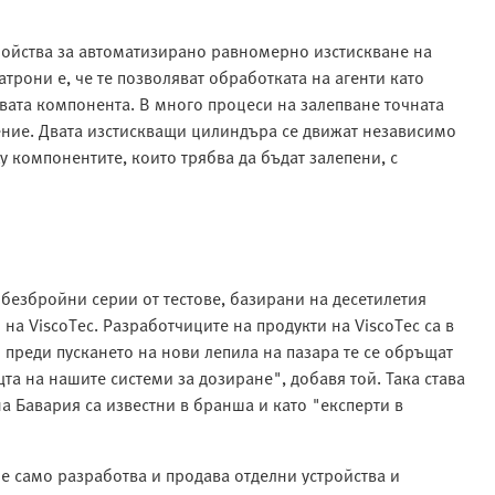
тройства за автоматизирано равномерно изстискване на
рони е, че те позволяват обработката на агенти като
двата компонента. В много процеси на залепване точната
ение. Двата изстискващи цилиндъра се движат независимо
у компонентите, които трябва да бъдат залепени, с
безбройни серии от тестове, базирани на десетилетия
на ViscoTec. Разработчиците на продукти на ViscoTec са в
 преди пускането на нови лепила на пазара те се обръщат
та на нашите системи за дозиране", добавя той. Така става
а Бавария са известни в бранша и като "експерти в
не само разработва и продава отделни устройства и