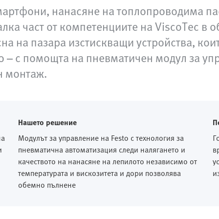
мартфони, нанасяне на топлопроводима па
лка част от компетенциите на ViscoTec в о
на на пазара изстискващи устройства, коит
о – с помощта на пневматичен модул за упр
н монтаж.
Нашето решение
П
на
Модулът за управление на Festo с технология за
Г
и
пневматична автоматизация следи налягането и
в
качеството на нанасяне на лепилото независимо от
у
температурата и вискозитета и дори позволява
и
обемно пълнене