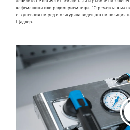
лепилото не изтича от всички ъгли и ръбове на залеп
кафемашини или радиоприемници. "Стремежът към най
е в дневния ни ред и осигурява водещата ни позиция 
Щадлер.