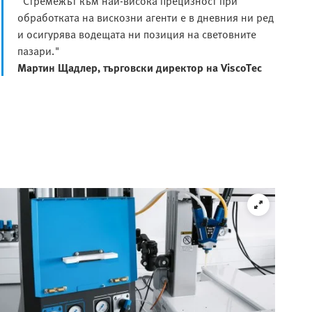
"Стремежът към най-висока прецизност при
обработката на вискозни агенти е в дневния ни ред
и осигурява водещата ни позиция на световните
пазари."
Мартин Щадлер, търговски директор на ViscoTec