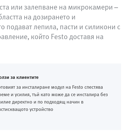
ста или залепване на микрокамери –
бластта на дозирането и
о подават лепила, пасти и силикони с
авление, който Festo доставя на
олзи за клиентите
отовият за инсталиране модул на Festo спестява
реме и усилия, тъй като може да се инсталира без
силие директно и по подходящ начин в
зстискващото устройство