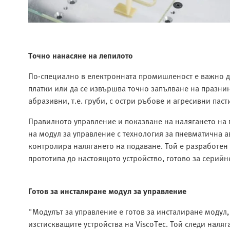
Точно нанасяне на лепилото
По-специално в електронната промишленост е важно да
платки или да се извършва точно запълване на празни
абразивни, т.е. груби, с остри ръбове и агресивни пас
Правилното управление и показване на налягането на 
на модул за управление с технология за пневматична а
контролира налягането на подаване. Той е разработен в
прототипа до настоящото устройство, готово за серийн
Готов за инсталиране модул за управление
"Модулът за управление е готов за инсталиране модул,
изстискващите устройства на ViscoTec. Той следи наля