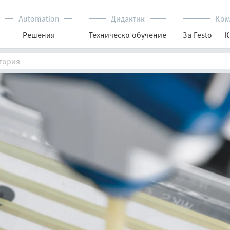
Automation
Дидактик
Ком
Решения
Техническо обучение
За Festo
К