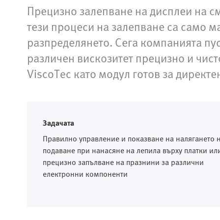
Прецизно залепване на дисплеи на с
тези процеси на залепване са само ма
разпределянето. Сега компанията пус
различен вискозитет прецизно и чист
ViscoTec като модул готов за директе
Задачата
Правилно управление и показване на налягането 
подаване при нанасяне на лепила върху платки ил
прецизно запълване на празнини за различни
електронни компоненти