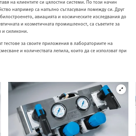
авя на клиентите си цялостни системи. По този начин
ойство например са напълно съгласувани помежду си. Друг
обилостроенето, авиацията и космическите изследвания до
втичната и козметичната промишленост, са съветите за
и и силикони.
т тестове за своите приложения в лабораториите на
смесване и количествата лепила, които да се използват при