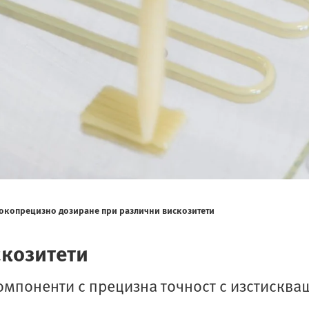
окопрецизно дозиране при различни вискозитети
скозитети
омпоненти с прецизна точност с изстисква