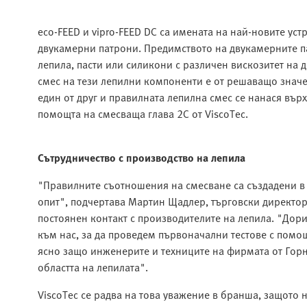
eco-FEED и vipro-FEED DC са имената на най-новите ус
двукамерни патрони. Предимството на двукамерните пат
лепила, пасти или силикони с различен вискозитет на 
смес на тези лепилни компоненти е от решаващо знач
един от друг и правилната лепилна смес се нанася върх
помощта на смесваща глава 2C от ViscoTec.
Сътрудничество с производство на лепила
"Правилните съотношения на смесване са създадени в 
опит", подчертава Мартин Щадлер, търговски директор 
постоянен контакт с производителите на лепила. "Дори
към нас, за да проведем първоначални тестове с помощ
ясно защо инженерите и техниците на фирмата от Горн
областта на лепилата".
ViscoTec се радва на това уважение в бранша, защото 