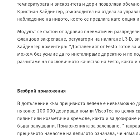
температурата и вискозитета и дори позволява обемно
Кристиан Хайдингер, ръководител на отдела за управле
наблюдение на нивото, което се предлага като опция и
Модулът се състои от здравия пневматичен разпредели
фланцово закрепване, регулатори на налягане LR-D, в
Хайдингер коментира: "Доставеният от Festo готов за 
можем без усилие да го инсталираме директно и по по
разчитаме на пословичното качество на Festo, както и 
Безброй приложения
В допълнение към прецизното лепене е невъзможно да
няколко 100 000 дозиращи помпи ViscoTec по целия свя
пилинг или козметични кремове, както и за дозиране и
бъдат запушвани. Приложенията за залепване, "направе
прецизното нанасяне на лепилото означава, че няма л