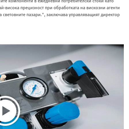
ените компоненти в ежедневни потребителски стоки като
-висока прецизност при обработката на вискозни агенти
на световните пазари.", заключава управляващият директор