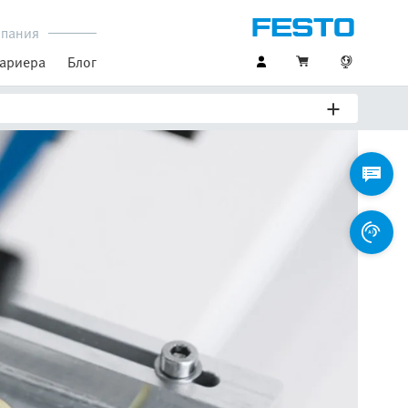
пания
ариера
Блог