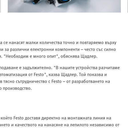
 се нанасят малки количества точно и повтаряемо върху
ни за различни електронни компоненти – често със силно
ти. "Необходим е много опит", обяснява Щадлер.
подаване е задължително. "В нашите устройства разчитаме
втоматизация от Festo", казва Щадлер. Той показва и
 тясно сътрудничество с Festo – от разработването на
о производство.
 който Festo доставя директно на монтажната линия на
гането и качеството на нанасяне на лепилото независимо от