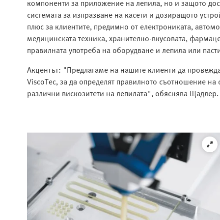
компоненти за приложение на лепила, но и защото дост
системата за изпразване на касети и дозиращото устр
плюс за клиентите, предимно от електрониката, автом
медицинската техника, хранително-вкусовата, фармаце
правилната употреба на оборудване и лепила или паст
Акцентът: "Предлагаме на нашите клиенти да провежда
ViscoTec, за да определят правилното съотношение на 
различни вискозитети на лепилата", обяснява Щадлер.