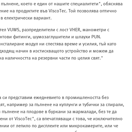
 пълнене, което е един от нашите специалитети", обяснява
ние на продуктите във ViscoTec. Той позволява оптично
 в електрически вариант.
тел VUWS, разпределители с лост VHER, манометри с
интови фитинги, шумозаглушители и шлаухи PUN.
инсталиране модул ни спестява време и усилия, тъй като
дходящ начин в изстискващото устройство и можем да
на наличността на резервни части по целия свят."
 си представим ежедневието в промишлеността без
т, например за пълнене на куплунги и тубички за спирали,
 пълнене на плодове в буркани за мармалади, без те да
ни от ViscoTec", са впечатляващи с това, че изключително
инии от лепило по дисплеите или микрокамерите, или че