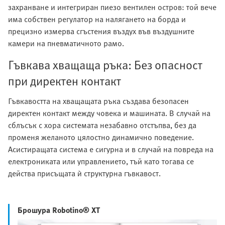
захранване и интегриран пиезо вентилен остров: той вече
има собствен регулатор на налягането на борда и
прецизно измерва сгъстения въздух във въздушните
камери на пневматичното рамо.
Гъвкава хващаща ръка: Без опасност
при директен контакт
Гъвкавостта на хващащата ръка създава безопасен
директен контакт между човека и машината. В случай на
сблъсък с хора системата незабавно отстъпва, без да
променя желаното цялостно динамично поведение.
Асистиращата система е сигурна и в случай на повреда на
електрониката или управлението, тъй като тогава се
действа присъщата ѝ структурна гъвкавост.
Брошура Robotino® XT