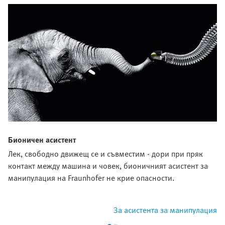
Бионичен асистент
Лек, свободно движещ се и съвместим - дори при пряк
контакт между машина и човек, бионичният асистент за
манипулация на Fraunhofer не крие опасности.
За асистента за манипулация