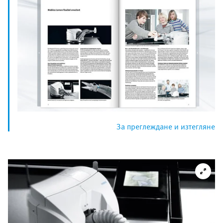
За преглеждане и изтегляне