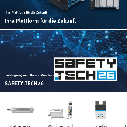
Ihre Plattform für die Zukunft
Ihre Plattform für die Zukunft
Fachtagung zum Thema Maschinensicherheit
SAFETY.TECH26
Antriebe &
Motoren und
Greifer
H