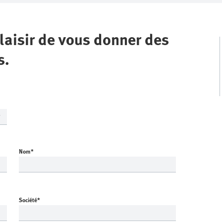
laisir de vous donner des
s.
Nom
*
Société
*