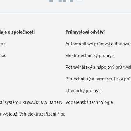
aje o společnosti
Průmyslová odvětví
tant
Automobilový průmysl a dodavate
nás
Elektrotechnický průmysl
Potravinářský a nápojový průmys
Biotechnický a farmaceutický pr
Chemický průmysl
stí systému REMA/REMA Battery
Vodárenská technologie
 vysloužilých elektrozařízení / baterií