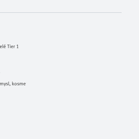
lé Tier 1
l
ůmysl, kosmetika