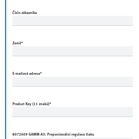
Číslo zákazníka
Země
*
E-mailová adresa
*
Product Key (11 znaků)
*
8072609 GAMM-A3: Proporcionální regulace tlaku