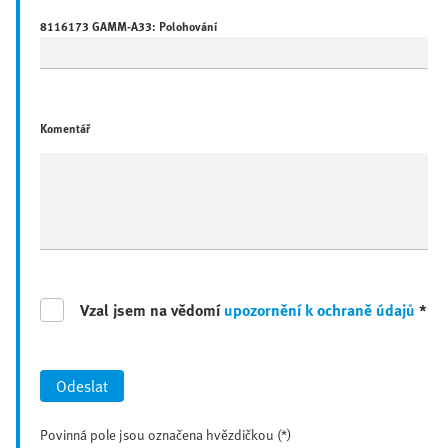
8116173 GAMM-A33: Polohování
Komentář
Vzal jsem na vědomí
upozornění k ochraně údajů
*
Odeslat
Povinná pole jsou označena hvězdičkou (*)