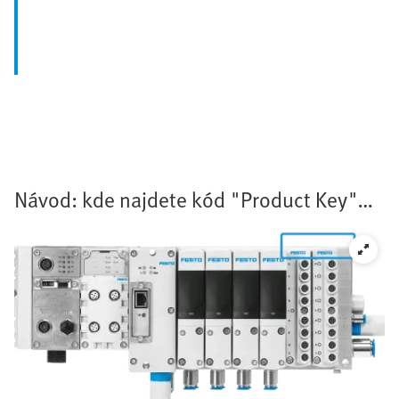
Návod: kde najdete kód "Product Key"
VTEM (11místný):