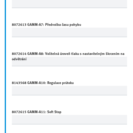
8072613 GAMM-A7: Předvolba času pohybu
8072614 GAMM-A8: Volitelná úroveň tlaku s nastavitelným škrcením na
odvětrání
8143568 GAMM-A10: Regulace průtoku
8072615 GAMM-A11: Soft Stop