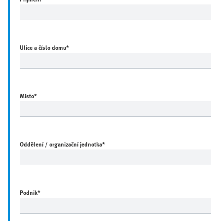
Ulice a číslo domu
*
Místo
*
Oddělení / organizační jednotka
*
Podnik
*