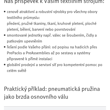
Náš příspěvek k Vašim textilním strojům:
cenově atraktivní a robustní výrobky pro všechny obory
textilního průmyslu:
předení, pružné tkaniny, tkaní, kruhové pletení, ploché
pletení, bělení, barvení nebo povrstvování
smontované jednotky např. válec se šroubením, čidly a
patkovým upevněním
řešení podle Vašeho přání: od popisu na hadicích přes
PrePacks a PreAssemblies až po sestavy a systémy
připravené k přímé instalaci
globální prodejní a servisní síť pro kompetentní pomoc po
celém světě
Praktický příklad: pneumatická pružina
jako brzda osnovního válu