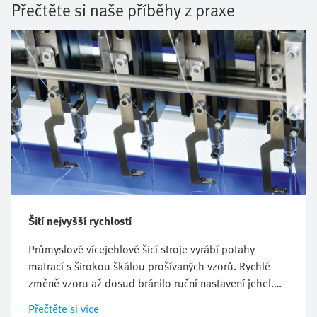
Přečtěte si naše příběhy z praxe
Šití nejvyšší rychlostí
Průmyslové vícejehlové šicí stroje vyrábí potahy
matrací s širokou škálou prošívaných vzorů. Rychlé
změně vzoru až dosud bránilo ruční nastavení jehel.
Nový šicí systém od firmy Emil Stutznäcker nyní
Přečtěte si více
umožňuje individuální programově řízený výběr