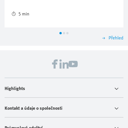
jednotlivých pozic šití ze zásobníku šicích jednotek.
Kombinace válců a ventilů vyvinutá společností Festo
5 min
optimalizuje montáž, změny nastavení a rozšiřování
zařízení.
Přehled
Highlights
Kontakt a údaje o společnosti
Průmyslová odvětví