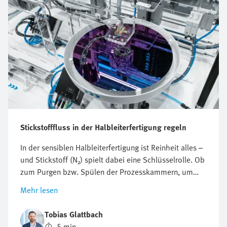
Stickstofffluss in der Halbleiterfertigung regeln
In der sensiblen Halbleiterfertigung ist Reinheit alles –
und Stickstoff (N₂) spielt dabei eine Schlüsselrolle. Ob
zum Purgen bzw. Spülen der Prozesskammern, um
diese vor Partikeln und sonstigen Verunreinigungen zu
Mehr lesen
schützen oder zum Schutz vor Oxidation: Die
Optimierung des Stickstoffverbrauchs ist
Tobias Glattbach
entscheidend. Aber wie lässt sich dieser Fluss effizient,
5 min