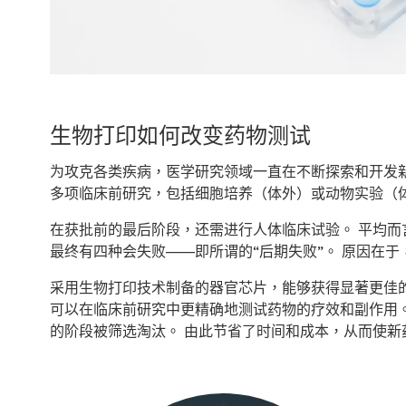
生物打印如何改变药物测试
为攻克各类疾病，医学研究领域一直在不断探索和开发
多项临床前研究，包括细胞培养（体外）或动物实验（
在获批前的最后阶段，还需进行人体临床试验。 平均
最终有四种会失败——即所谓的“后期失败”。 原因在
采用生物打印技术制备的器官芯片，能够获得显著更佳
可以在临床前研究中更精确地测试药物的疗效和副作用
的阶段被筛选淘汰。 由此节省了时间和成本，从而使新