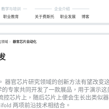
教学与培训
企业介绍
职业教育
关于费斯托
职业发展
博客
究领域
器官芯片自动化
发
。 器官芯片研究领域的创新方法有望改变
业大学的专家共同开发了一款展品，用于演示
控芯片上，随后芯片上便会生长出类似器官的组
ed Manifold 两项前沿技术相结合。