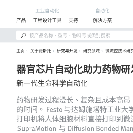
工业自动化
自动化
产品
工程设计工具
支持
解決方案
主页
关于费斯托
研究与开发
研究领域
微流控技术研
器官芯片自动化助力药物研
新一代生命科学自动化
药物研发过程漫长、复杂且成本高昂
的时间。 Festo 与达姆施塔特工
打印机将人体细胞材料直接打印到微流
SupraMotion 与 Diffusion Bond