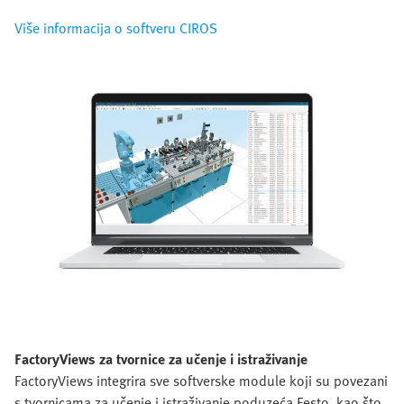
Više informacija o softveru CIROS
FactoryViews za tvornice za učenje i istraživanje
FactoryViews integrira sve softverske module koji su povezani
s tvornicama za učenje i istraživanje poduzeća Festo, kao što