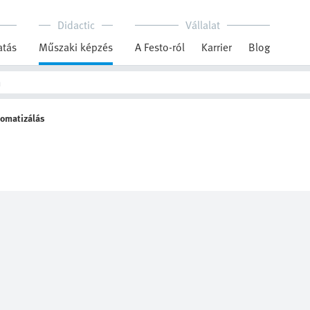
Didactic
Vállalat
tás
Műszaki képzés
A Festo-ról
Karrier
Blog
omatizálás