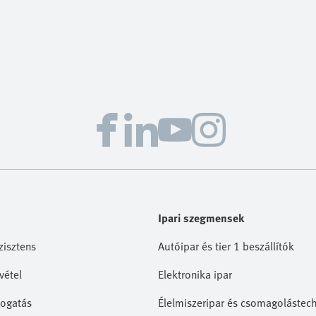
Ipari szegmensek
zisztens
Autóipar és tier 1 beszállítók
vétel
Elektronika ipar
ogatás
Élelmiszeripar és csomagolástec