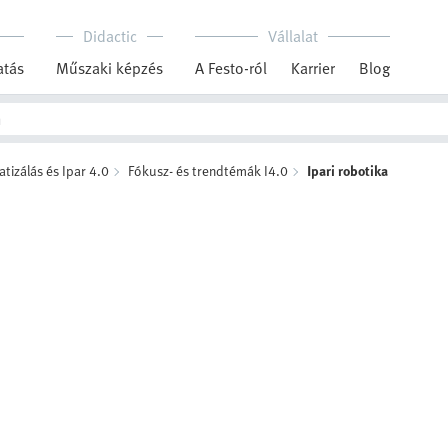
Didactic
Vállalat
tás
Műszaki képzés
A Festo-ról
Karrier
Blog
tizálás és Ipar 4.0
Fókusz- és trendtémák I4.0
Ipari robotika