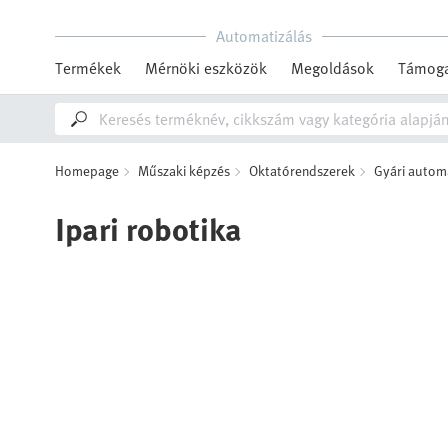
Automatizálás
Termékek
Mérnöki eszközök
Megoldások
Támoga
Homepage
Műszaki képzés
Oktatórendszerek
Gyári automa
Ipari robotika