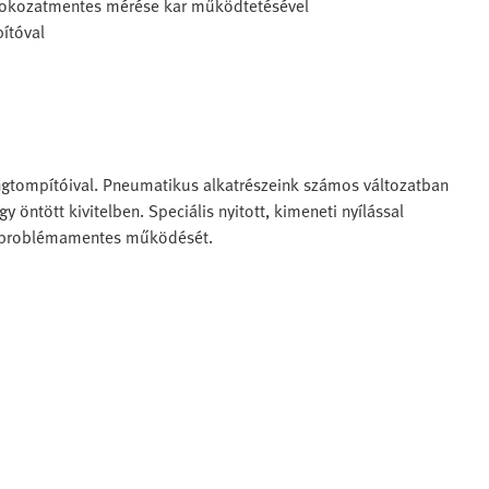
, fokozatmentes mérése kar működtetésével
ítóval
ngtompítóival. Pneumatikus alkatrészeink számos változatban
 öntött kivitelben. Speciális nyitott, kimeneti nyílással
r problémamentes működését.