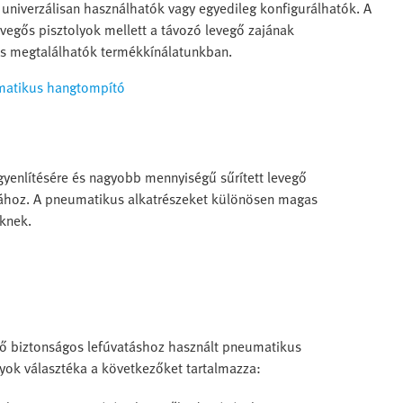
univerzálisan használhatók vagy egyedileg konfigurálhatók. A
evegős pisztolyok mellett a távozó levegő zajának
is megtalálhatók termékkínálatunkban.
atikus hangtompító
gyenlítésére és nagyobb mennyiségű sűrített levegő
sához. A pneumatikus alkatrészeket különösen magas
eknek.
rténő biztonságos lefúvatáshoz használt pneumatikus
lyok választéka a következőket tartalmazza: