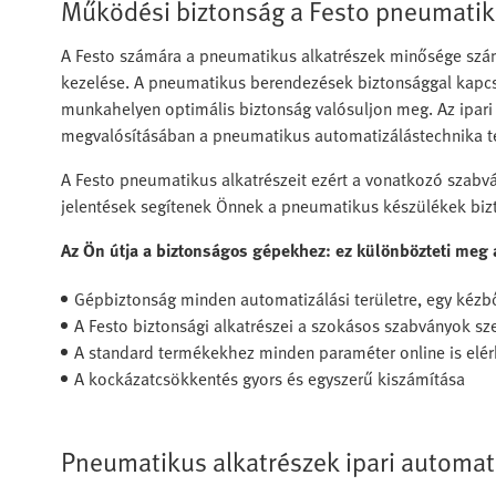
Működési biztonság a Festo pneumatik
A Festo számára a pneumatikus alkatrészek minősége szá
kezelése. A pneumatikus berendezések biztonsággal kapcso
munkahelyen optimális biztonság valósuljon meg. Az ipari
megvalósításában a pneumatikus automatizálástechnika t
A Festo pneumatikus alkatrészeit ezért a vonatkozó szabván
jelentések segítenek Önnek a pneumatikus készülékek bizt
Az Ön útja a biztonságos gépekhez: ez különbözteti meg
Gépbiztonság minden automatizálási területre, egy kézb
A Festo biztonsági alkatrészei a szokásos szabványok szer
A standard termékekhez minden paraméter online is elé
A kockázatcsökkentés gyors és egyszerű kiszámítása
Pneumatikus alkatrészek ipari automat