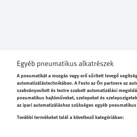
Egyéb pneumatikus alkatrészek
A pneumatikát a mozgás vagy erő sűrített levegő segítség
automatizálástechnikában. A Festo az Ön partnere az au
szabványosított és testre szabott automatizálási megoldá
pneumatikus hajtóműveket, szelepeket és szelepszigeteke
az ipari automatizáláshoz szükséges egyéb pneumatikus a
További termékeket talál a következő kategóriában: