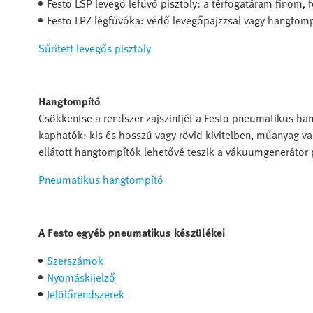
Festo LSP levegő lefűvó pisztoly: a térfogatáram finom
Festo LPZ légfúvóka: védő levegőpajzzsal vagy hangtomp
Sűrített levegős pisztoly
Hangtompító
Csökkentse a rendszer zajszintjét a Festo pneumatikus ha
kaphatók: kis és hosszú vagy rövid kivitelben, műanyag vagy
ellátott hangtompítók lehetővé teszik a vákuumgeneráto
Pneumatikus hangtompító
A Festo egyéb pneumatikus készülékei
Szerszámok
Nyomáskijelző
Jelölőrendszerek