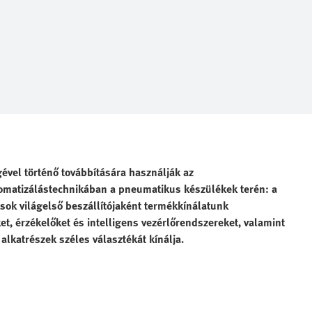
ével történő továbbítására használják az
tomatizálástechnikában a pneumatikus készülékek terén: a
sok világelső beszállítójaként termékkínálatunk
t, érzékelőket és intelligens vezérlőrendszereket, valamint
lkatrészek széles választékát kínálja.