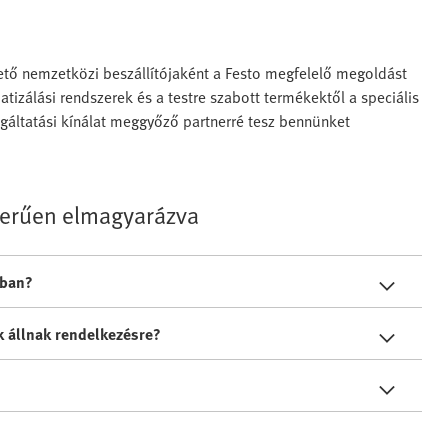
tő nemzetközi beszállítójaként a Festo megfelelő megoldást
izálási rendszerek és a testre szabott termékektől a speciális
olgáltatási kínálat meggyőző partnerré tesz bennünket
zerűen elmagyarázva
sban?
 állnak rendelkezésre?