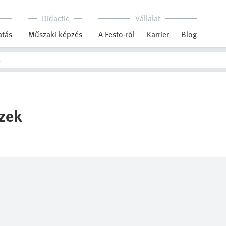
Didactic
Vállalat
tás
Műszaki képzés
A Festo-ról
Karrier
Blog
zek