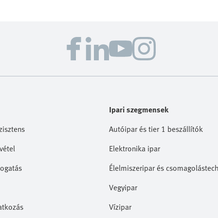
Ipari szegmensek
zisztens
Autóipar és tier 1 beszállítók
vétel
Elektronika ipar
ogatás
Élelmiszeripar és csomagolástec
Vegyipar
ratkozás
Vízipar