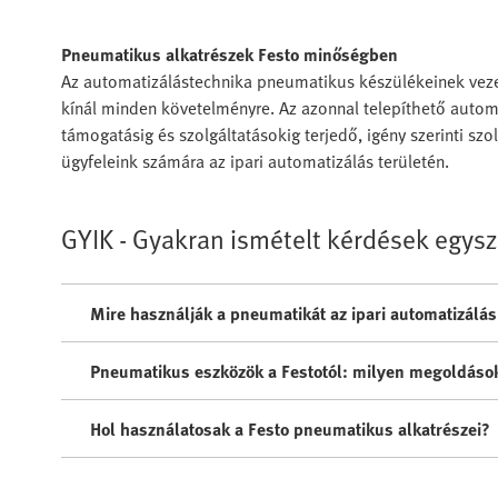
Pneumatikus alkatrészek Festo minőségben
Az automatizálástechnika pneumatikus készülékeinek veze
kínál minden követelményre. Az azonnal telepíthető automat
támogatásig és szolgáltatásokig terjedő, igény szerinti sz
ügyfeleink számára az ipari automatizálás területén.
GYIK - Gyakran ismételt kérdések egys
Mire használják a pneumatikát az ipari automatizálá
Pneumatikus eszközök a Festotól: milyen megoldások
Hol használatosak a Festo pneumatikus alkatrészei?