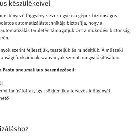
us készülékeivel
mos tényező függvénye. Ezek egyike a gépek biztonságos
latos automatizálástechnikája biztosítja, hogy a
 automatizálás területén támogatjuk Önt a működési biztonság
erén.
yok szerint fejlesztjük, teszteljük és minősítjük. A műszaki
onsági funkcióinak szabványok szerinti megvalósításában.
 a Festo pneumatikus berendezéseit:
ől
int tanúsítottak, így csökkentik a tervezés időigényét
rhető
izáláshoz