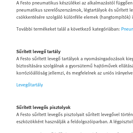
A Festo pneumatikus készülékei az alkalmazástól függően 
pneumatikus szerelőszerszámok, légtartályok és sűrített l
csökkentésére szolgáló különféle elemek (hangtompítók) 
További termékeket talál a következő kategóriában:
Pneum
Sűrített levegő tartály
A Festo sűrített levegő tartályok a nyomásingadozások kie
biztosítására szolgálnak a gyorsütemű hajtóművek ellátá
korrózióállóság jellemzi, és megfelelnek az uniós irányelv
Levegőtartály
Sűrített levegős pisztolyok
A Festo sűrített levegős pisztolyait sűrített levegővel tö
eszközökként használják a feldolgozóiparban. A légpiszto