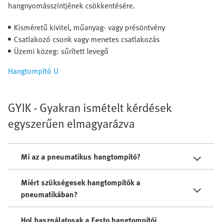
hangnyomásszintjének csökkentésére.
Kisméretű kivitel, műanyag- vagy présöntvény
Csatlakozó csonk vagy menetes csatlakozás
Üzemi közeg: sűrített levegő
Hangtompító U
GYIK - Gyakran ismételt kérdések
egyszerűen elmagyarázva
Mi az a pneumatikus hangtompító?
Miért szükségesek hangtompítók a
pneumatikában?
Hol használatosak a Festo hangtompítói