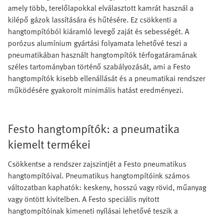
amely több, terelőlapokkal elválasztott kamrát használ a
kilépő gázok lassítására és hűtésére. Ez csökkenti a
hangtompítóból kiáramló levegő zaját és sebességét. A
porózus alumínium gyártási folyamata lehetővé teszi a
pneumatikában használt hangtompítók térfogatáramának
széles tartományban történő szabályozását, ami a Festo
hangtompítók kisebb ellenállását és a pneumatikai rendszer
működésére gyakorolt minimális hatást eredményezi.
Festo hangtompítók: a pneumatika
kiemelt termékei
Csökkentse a rendszer zajszintjét a Festo pneumatikus
hangtompítóival. Pneumatikus hangtompítóink számos
változatban kaphatók: keskeny, hosszú vagy rövid, műanyag
vagy öntött kivitelben. A Festo speciális nyitott
hangtompítóinak kimeneti nyílásai lehetővé teszik a