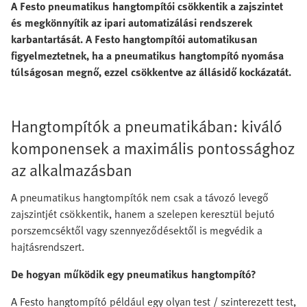
A Festo pneumatikus hangtompítói csökkentik a zajszintet
és megkönnyítik az ipari automatizálási rendszerek
karbantartását. A Festo hangtompítói automatikusan
figyelmeztetnek, ha a pneumatikus hangtompító nyomása
túlságosan megnő, ezzel csökkentve az állásidő kockázatát.
Hangtompítók a pneumatikában: kiváló
komponensek a maximális pontossághoz
az alkalmazásban
A pneumatikus hangtompítók nem csak a távozó levegő
zajszintjét csökkentik, hanem a szelepen keresztül bejutó
porszemcséktől vagy szennyeződésektől is megvédik a
hajtásrendszert.
De hogyan működik egy pneumatikus hangtompító?
A Festo hangtompító például egy olyan test / szinterezett test,