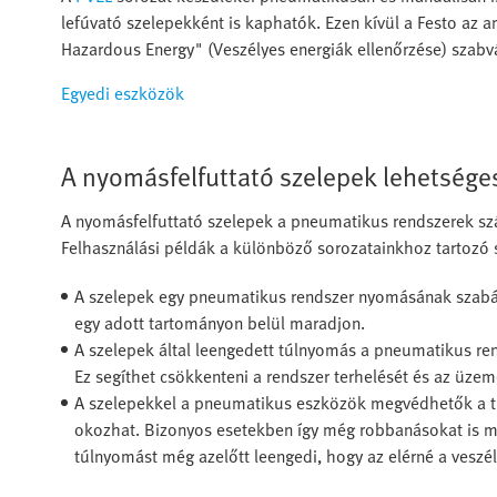
lefúvató szelepekként is kaphatók. Ezen kívül a Festo az
Hazardous Energy" (Veszélyes energiák ellenőrzése) szab
Egyedi eszközök
A nyomásfelfuttató szelepek lehetséges
A nyomásfelfuttató szelepek a pneumatikus rendszerek s
Felhasználási példák a különböző sorozatainkhoz tartozó
A szelepek egy pneumatikus rendszer nyomásának szabál
egy adott tartományon belül maradjon.
A szelepek által leengedett túlnyomás a pneumatikus r
Ez segíthet csökkenteni a rendszer terhelését és az üze
A szelepekkel a pneumatikus eszközök megvédhetők a t
okozhat. Bizonyos esetekben így még robbanásokat is 
túlnyomást még azelőtt leengedi, hogy az elérné a veszél