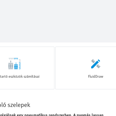
tartó eszközök számításai
FluidDraw
oló szelepek
zolgálnak egy pneumatikus rendszerben. A nyomás lassan