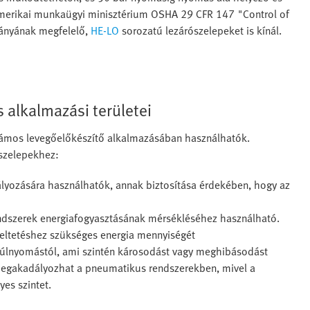
 amerikai munkaügyi minisztérium OSHA 29 CFR 147 "Control of
ványának megfelelő,
HE-LO
sorozatú lezárószelepeket is kínál.
 alkalmazási területei
zámos levegőelőkészítő alkalmazásában használhatók.
 szelepekhez:
yozására használhatók, annak biztosítása érdekében, hogy az
endszerek energiafogyasztásának mérsékléséhez használható.
meltetéshez szükséges energia mennyiségét
úlnyomástól, ami szintén károsodást vagy meghibásodást
megakadályozhat a pneumatikus rendszerekben, mivel a
yes szintet.