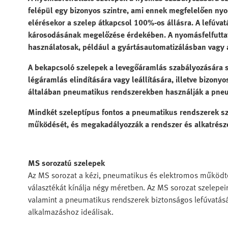
felépül egy bizonyos szintre, ami ennek megfelelően nyo
elérésekor a szelep átkapcsol 100%-os állásra. A lefúvat
károsodásának megelőzése érdekében. A nyomásfelfuttat
használatosak, például a gyártásautomatizálásban vagy 
A bekapcsoló szelepek a levegőáramlás szabályozására 
légáramlás elindítására vagy leállítására, illetve bizon
általában pneumatikus rendszerekben használják a pneu
Mindkét szeleptípus fontos a pneumatikus rendszerek szá
működését, és megakadályozzák a rendszer és alkatrész
MS sorozatú szelepek
Az MS sorozat a kézi, pneumatikus és elektromos működt
választékát kínálja négy méretben. Az MS sorozat szelepeir
valamint a pneumatikus rendszerek biztonságos lefúvatását
alkalmazáshoz ideálisak.