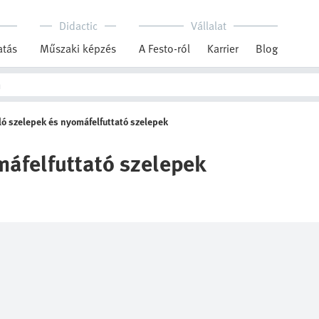
Didactic
Vállalat
tás
Műszaki képzés
A Festo-ról
Karrier
Blog
ó szelepek és nyomáfelfuttató szelepek
áfelfuttató szelepek