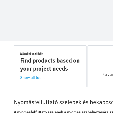
Mérnöki eszközök
Find products based on
your project needs
Karban
Show all tools
Nyomásfelfuttató szelepek és bekapcs
A nyomásfelfuttató szelepek a nyomás szabályozására s