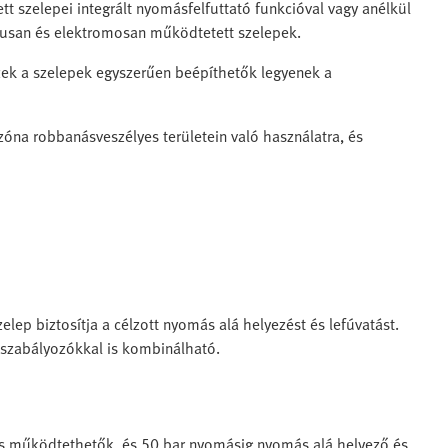
szelepei integrált nyomásfelfuttató funkcióval vagy anélkül
kusan és elektromosan működtetett szelepek.
zek a szelepek egyszerűen beépíthetők legyenek a
 zóna robbanásveszélyes területein való használatra, és
elep biztosítja a célzott nyomás alá helyezést és lefúvatást.
őszabályozókkal is kombinálható.
s működtethetők, és 50 bar nyomásig nyomás alá helyező és