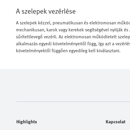
A szelepek vezérlése
A szelepek kézzel, pneumatikusan és elektromosan működ
mechanikusan, karok vagy kerekek segítségével nyitják és
sűrítettlevegő vezérli. Az elektromosan működtetett szele
alkalmazás egyedi követelményeitől függ, így azt a vezér
követelményektől függően egyedileg kell kiválasztani.
Highlights
Kapcsolat