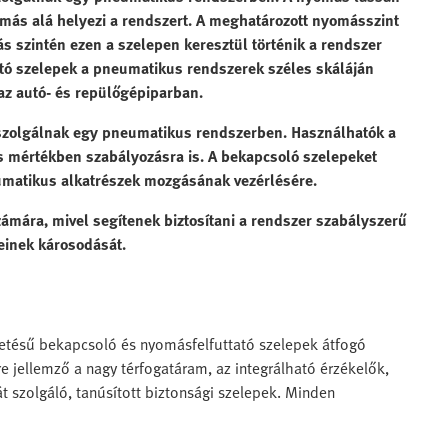
más alá helyezi a rendszert. A meghatározott nyomásszint
ás szintén ezen a szelepen keresztül történik a rendszer
ó szelepek a pneumatikus rendszerek széles skáláján
az autó- és repülőgépiparban.
szolgálnak egy pneumatikus rendszerben. Használhatók a
yos mértékben szabályozásra is. A bekapcsoló szelepeket
matikus alkatrészek mozgásának vezérlésére.
mára, mivel segítenek biztosítani a rendszer szabályszerű
einek károsodását.
etésű bekapcsoló és nyomásfelfuttató szelepek átfogó
e jellemző a nagy térfogatáram, az integrálható érzékelők,
 szolgáló, tanúsított biztonsági szelepek. Minden