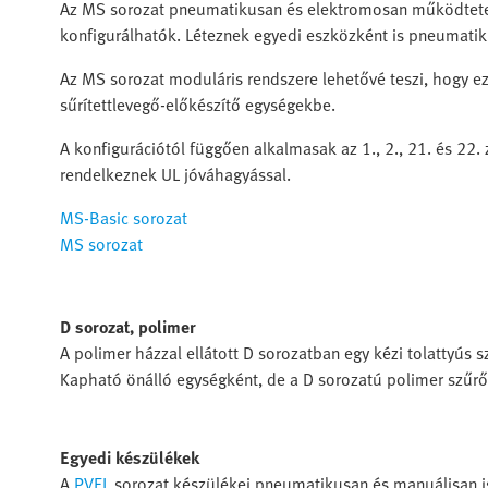
Az MS sorozat pneumatikusan és elektromosan működtetett 
konfigurálhatók. Léteznek egyedi eszközként is pneumati
Az MS sorozat moduláris rendszere lehetővé teszi, hogy e
sűrítettlevegő-előkészítő egységekbe.
A konfigurációtól függően alkalmasak az 1., 2., 21. és 22.
rendelkeznek UL jóváhagyással.
MS-Basic sorozat
MS sorozat
D sorozat, polimer
A polimer házzal ellátott D sorozatban egy kézi tolattyús sz
Kapható önálló egységként, de a D sorozatú polimer szűr
Egyedi készülékek
A
PVEL
sorozat készülékei pneumatikusan és manuálisan i