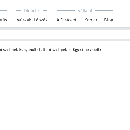
Didactic
Vállalat
tás
Műszaki képzés
A Festo-ról
Karrier
Blog
ó szelepek és nyomáfelfuttató szelepek
Egyedi eszközök