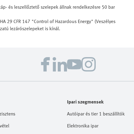
p- és leszellőztető szelepek állnak rendelkezésre 50 bar
SHA 29 CFR 147 "Control of Hazardous Energy" (Veszélyes
atú lezárószelepeket is kínál.
Ipari szegmensek
zisztens
Autóipar és tier 1 beszállítók
vétel
Elektronika ipar