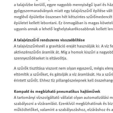
a talajvízbe kerülő, egyre nagyobb mennyiségű ipari és há
gyógyszermaradványok miatt egy talajvízszűrő építése vált
meglévő épületbe összesen hét kétszintes szűrőmedencét 
épületet kellett lebontani. Ez önmagában is magas követe
ugyanis annak a lehető leghelytakarékosabbnak kellett len
A talajvízszűrő rendszeres visszaöblítése
A talajvízszűrésnél a gravitáció erejét használják ki: A ví
aktívszénszűrőn áramlik át. Míg a homok kiszűri a nagyobb
szennyeződéseket is eltávolítja.
A szűrők tisztítása viszont nem olyan egyszerű, mégis ele
eltömítik a szűrőket, és gátolják a víz áramlását. Ha a szűrő
érintett szűrőt. Ehhez tíz pillangószelepnek kell összehang
Kompakt és megbízható pneumatikus hajtóművek
A tartományi vízszolgáltató vállalat olyan automatizálási
szabályozni a vízáramlást. Ezenkívül megbízhatónak és bizt
működtetőket, valamint a szabályozáshoz, elzáráshoz és 