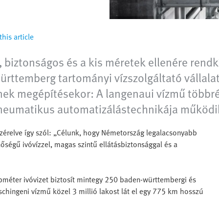
his article
 biztonságos és a kis méretek ellenére rend
rttemberg tartományi vízszolgáltató vállalat
ének megépítésekor: A langenaui vízmű többr
neumatikus automatizálástechnikája működi
ezérelve így szól: „Célunk, hogy Németország legalacsonyabb
nőségű ivóvízzel, magas szintű ellátásbiztonsággal és a
öbméter ivóvizet biztosít mintegy 250 baden-württembergi és
schingeni vízmű közel 3 millió lakost lát el egy 775 km hosszú