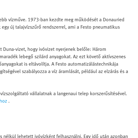
nebb vízműve. 1973-ban kezdte meg működését a Donauried
 egy új talajvízszűrő rendszerrel, ami a Festo pneumatikus
tt Duna-vizet, hogy ivóvizet nyerjenek belőle: Három
a maradék lebegő szilárd anyagokat. Az ezt követő aktívszenes
anyagokat is eltávolítja. A Festo automatizálástechnikája
tségével szabályozza a víz áramlását, például az elzárás és a
vízszolgáltató vállalatnak a langenaui telep korszerűsítésével.
ához
.
s nélkül lehetett ivóvízként felhasználni. Egy idő után azonban