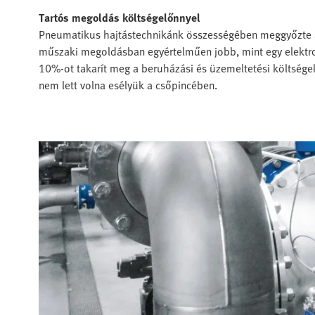
Tartós megoldás költségelőnnyel
Pneumatikus hajtástechnikánk összességében meggyőzte a t
műszaki megoldásban egyértelműen jobb, mint egy elektrom
10%-ot takarít meg a beruházási és üzemeltetési költsége
nem lett volna esélyük a csőpincében.