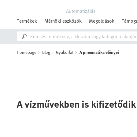
Automatizálás
Termékek
Mérnöki eszközök
Megoldások
Támoga
Homepage
Blog
Gyakorlat
A pneumatika előnyei
A vízművekben is kifizetődi