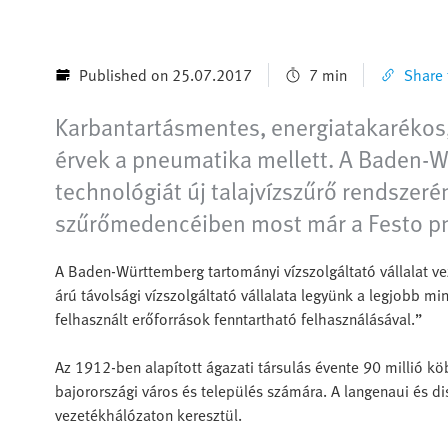
Published on 25.07.2017
7 min
Share t
Karbantartásmentes, energiatakarékos,
érvek a pneumatika mellett. A Baden-Wü
technológiát új talajvízszűrő rendszer
szűrőmedencéiben most már a Festo p
A Baden-Württemberg tartományi vízszolgáltató vállalat v
árú távolsági vízszolgáltató vállalata legyünk a legjobb mi
felhasznált erőforrások fenntartható felhasználásával.”
Az 1912-ben alapított ágazati társulás évente 90 millió k
bajorországi város és település számára. A langenaui és di
vezetékhálózaton keresztül.