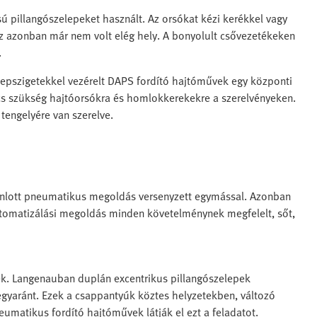
tású pillangószelepeket használt. Az orsókat kézi kerékkel vagy
z azonban már nem volt elég hely. A bonyolult csővezetékeken
.
lepszigetekkel vezérelt DAPS fordító hajtóművek egy központi
incs szükség hajtóorsókra és homlokkerekekre a szerelvényeken.
tengelyére van szerelve.
jánlott pneumatikus megoldás versenyzett egymással. Azonban
utomatizálási megoldás minden követelménynek megfelelt, sőt,
nek. Langenauban duplán excentrikus pillangószelepek
gyaránt. Ezek a csappantyúk köztes helyzetekben, változó
matikus fordító hajtóművek látják el ezt a feladatot.