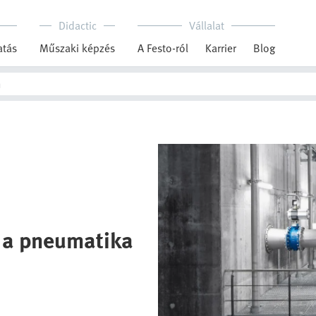
Didactic
Vállalat
tás
Műszaki képzés
A Festo-ról
Karrier
Blog
k a pneumatika