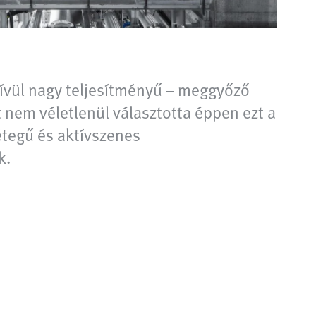
kívül nagy teljesítményű – meggyőző
 nem véletlenül választotta éppen ezt a
étegű és aktívszenes
k.