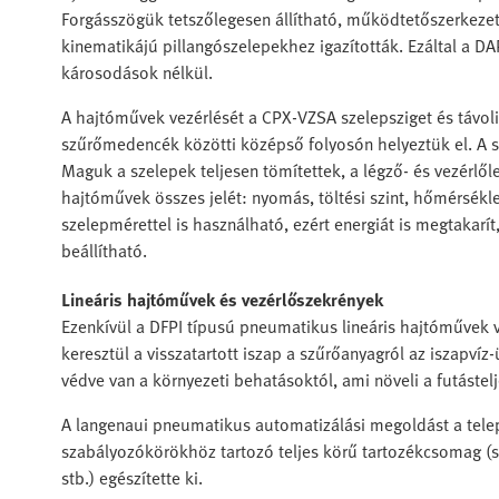
Forgásszögük tetszőlegesen állítható, működtetőszerkez
kinematikájú pillangószelepekhez igazították. Ezáltal a D
károsodások nélkül.
A hajtóművek vezérlését a CPX-VZSA szelepsziget és távoli 
szűrőmedencék közötti középső folyosón helyeztük el. A s
Maguk a szelepek teljesen tömítettek, a légző- és vezérlől
hajtóművek összes jelét: nyomás, töltési szint, hőmérséklet
szelepmérettel is használható, ezért energiát is megtakarí
beállítható.
Lineáris hajtóművek és vezérlőszekrények
Ezenkívül a DFPI típusú pneumatikus lineáris hajtóművek ve
keresztül a visszatartott iszap a szűrőanyagról az iszapvíz
védve van a környezeti behatásoktól, ami növeli a futáste
A langenaui pneumatikus automatizálási megoldást a tele
szabályozókörökhöz tartozó teljes körű tartozékcsomag (s
stb.) egészítette ki.