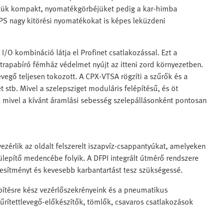
etük kompakt, nyomatékgörbéjüket pedig a kar-himba
APS nagy kitörési nyomatékokat is képes leküzdeni
I/O kombináció látja el Profinet csatlakozással. Ezt a
trapabíró fémház védelmet nyújt az itteni zord környezetben.
evegő teljesen tokozott. A CPX-VTSA rögzíti a szűrők és a
 stb. Mivel a szelepsziget moduláris felépítésű, és öt
t, mivel a kívánt áramlási sebesség szelepállásonként pontosan
zérlik az oldalt felszerelt iszapvíz-csappantyúkat, amelyeken
-ülepítő medencébe folyik. A DFPI integrált útmérő rendszere
ljesítményt és kevesebb karbantartást tesz szükségessé.
pítésre kész vezérlőszekrényeink és a pneumatikus
űrítettlevegő-előkészítők, tömlők, csavaros csatlakozások