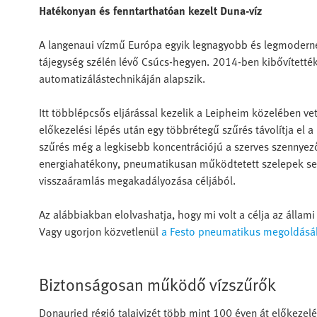
Hatékonyan és fenntarthatóan kezelt Duna-víz
A langenaui vízmű Európa egyik legnagyobb és legmoder
tájegység szélén lévő Csúcs-hegyen. 2014-ben kibővítették
automatizálástechnikáján alapszik.
Itt többlépcsős eljárással kezelik a Leipheim közelében ve
előkezelési lépés után egy többrétegű szűrés távolítja el 
szűrés még a legkisebb koncentrációjú a szerves szennyező
energiahatékony, pneumatikusan működtetett szelepek segí
visszaáramlás megakadályozása céljából.
Az alábbiakban elolvashatja, hogy mi volt a célja az állami 
Vagy ugorjon közvetlenül
a Festo pneumatikus megoldás
Biztonságosan működő vízszűrők
Donauried régió talajvizét több mint 100 éven át előkezelé