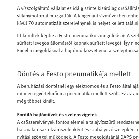
A vízszolgáltató vállalat ez idáig szinte kizárólag orsóállí
villanymotorral mozgatták. A langenaui vízművekben ehhe
kívül 70 automatizált szerelvénynek is helyet kellett találni
Itt kerültek képbe a Festo pneumatikus megoldásai: A sze
sűrített levegős állomásról kapnak sűrített levegőt. Így n
Ennél a megoldásnál a hajtómű közvetlenül a szeleptárcsa 
Döntés a Festo pneumatikája mellett
A beruházási döntésnél egy elektromos és a Festo által a
minden egyértelműen a pneumatika mellett szólt. Ez az a
még többet kínált.
Fordító hajtóművek és szelepszigetek
A csőszerelvények fontos elemei a talajvízszűrő rendszer
használatosak elzárószelepként és szabályozószelepként e
nyitási szöggel működnek. A Festo megoldásánál DAPS pneu