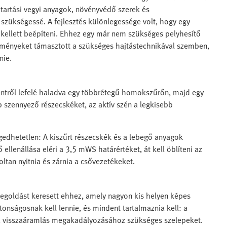
ztartási vegyi anyagok, növényvédő szerek és
 szükségessé. A fejlesztés különlegessége volt, hogy egy
kellett beépíteni. Ehhez egy már nem szükséges pelyhesítő
lményeket támasztott a szükséges hajtástechnikával szemben,
nie.
z fentről lefelé haladva egy többrétegű homokszűrőn, majd egy
 szennyező részecskéket, az aktív szén a legkisebb
ngedhetetlen: A kiszűrt részecskék és a lebegő anyagok
 ellenállása eléri a 3,5 mWS határértéket, át kell öblíteni az
oltan nyitnia és zárnia a csővezetékeket.
 megoldást keresett ehhez, amely nagyon kis helyen képes
onságosnak kell lennie, és mindent tartalmaznia kell: a
a visszaáramlás megakadályozásához szükséges szelepeket.