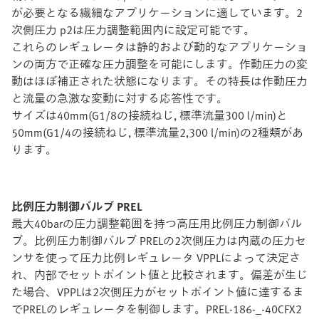
が必要となる繊細なアプリケーションに適しています。2
次側圧力 p2は圧力調整範囲内に設定可能です。
これらのレギュレータは静的および動的なアプリケーショ
ンの両方で正確な圧力調整を可能にします。作動圧力の変
動はほぼ補正された状態になります。その特長は作動圧力
と流量の急激な変動に対する応答性です。
サイズは40mm(G1/8の接続ねじ, 標準流量300 l/min)と
50mm(G1/4の接続ねじ, 標準流量2,300 l/min)の2種類があ
ります。
比例圧力制御バルブ PREL
最大40barの圧力調整範囲を持つ高圧用比例圧力制御バル
ブ。比例圧力制御バルブ PRELの2次側圧力は内蔵の圧力セ
ンサを使って圧力比例レギュレータ VPPLによって決定さ
れ、内部でセットポイント値と比較されます。偏差が生じ
た場合、VPPLは2次側圧力がセットポイント値に達するま
でPRELのレギュレータを制御します。PREL-186-_-40CFX2