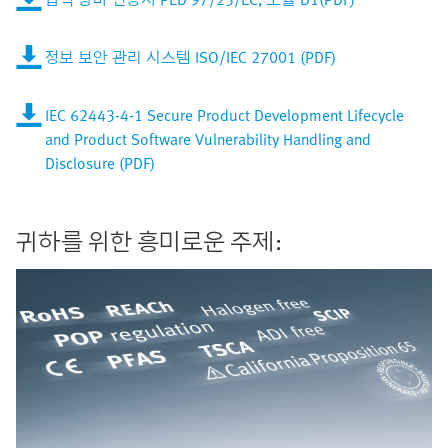
정보 보안 관리 시스템 ISO/IEC 27001 (PDF)
IEC 62443-4-1 Secure Product Development Lifecycle
and Product Software Vulnerability Handling and
Disclosure (PDF)
귀하를 위한 흥미로운 주제: