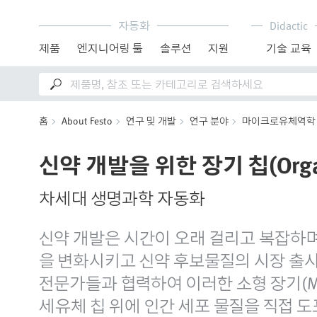
자동화
Didactic
제품
엔지니어링 툴
솔루션
지원
기술 교육
홈
About Festo
연구 및 개발
연구 분야
마이크로유체역학 
신약 개발을 위한 장기 칩(Organ
차세대 생명과학 자동화
신약 개발은 시간이 오래 걸리고 복잡하며 비
을 변화시키고 신약 후보물질의 시장 출시 기
전문가들과 협력하여 이러한 소형 장기(M
세유체 칩 위에 인간 세포 물질을 직접 도