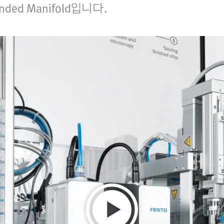
onded Manifold입니다.