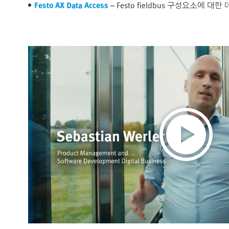
Festo AX Data Access
– Festo fieldbus 구성요소에 대