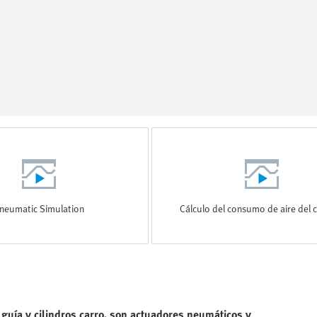
neumatic Simulation
Cálculo del consumo de aire del c
 guía y cilindros carro, son actuadores neumáticos y