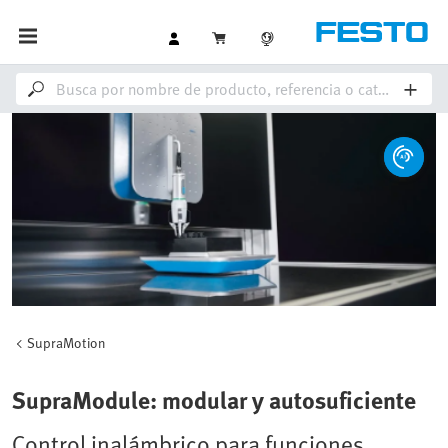
SupraMotion
SupraModule: modular y autosuficiente
Control inalámbrico para funciones