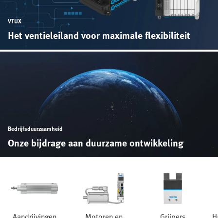
VTUX
Het ventieleiland voor maximale flexibiliteit
Bedrijfsduurzaamheid
Onze bijdrage aan duurzame ontwikkeling
Aandrijvingen
Motoren en
Grijpers
H