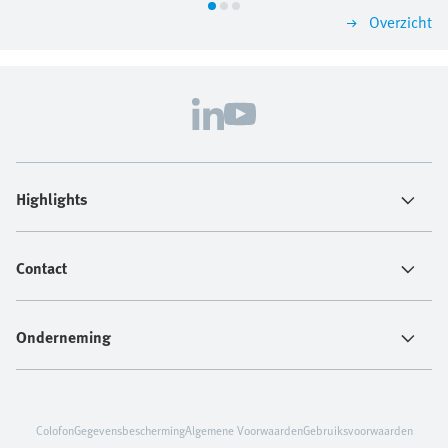
zetten we gestructureerd uiteen welke criteria de juiste
Overzicht
keuze bepalen en helpen we bij het selecteren van de
juiste koppeling uit een uitgebreid pakket.
Highlights
Contact
Onderneming
Colofon
Gegevensbescherming
Algemene Voorwaarden
Gebruiksvoorwaarden