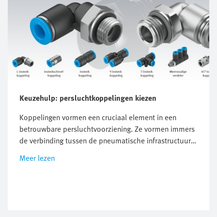
Keuzehulp: persluchtkoppelingen kiezen
Koppelingen vormen een cruciaal element in een
betrouwbare persluchtvoorziening. Ze vormen immers
de verbinding tussen de pneumatische infrastructuur
en de persluchtverbruiker; bijvoorbeeld een cilinder,
Meer lezen
ventiel of luchtverzorgingsunit. Een juiste keuze kan
onder meer lekkages voorkomen, draagt bij aan de
betrouwbare en nauwkeurige werking van de
verbruiker en gaat een onnodig hoog
persluchtverbruik en storingen tegen. In deze blog