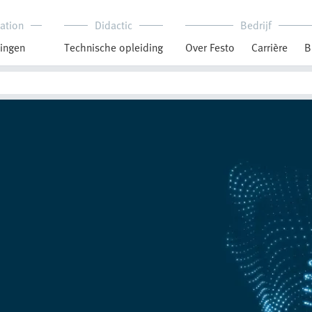
ation
Didactic
Bedrijf
ingen
Technische opleiding
Over Festo
Carrière
B