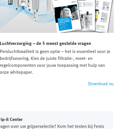
Luchtverzorging – de 5 meest gestelde vragen
Aut
Persluchtkwaliteit is geen optie – het is essentieel voor je
Ontd
bedrijfsvoering. Kies de juiste filtratie-, meet- en
stro
regelcomponenten voor jouw toepassing met hulp van
resu
onze whitepaper.
Download nu
rip-it Center
ragen over uw grijperselectie? Kom het testen bij Festo