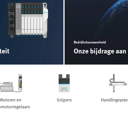
Bedrijfsduurzaamheid
teit
Onze bijdrage aan
Motoren en
Grijpers
Handlingsyst
omotorregelaars