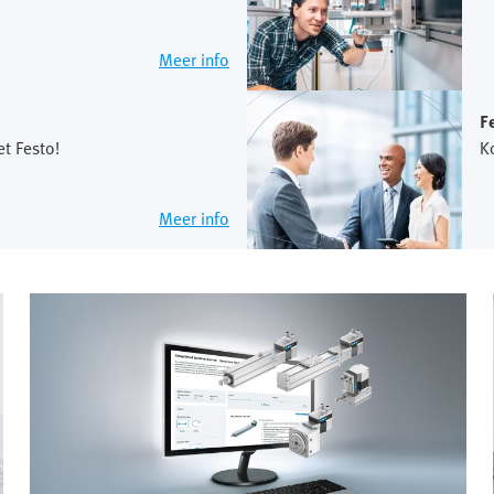
Meer info
F
t Festo!
K
Meer info