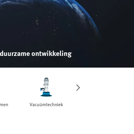
 duurzame ontwikkeling
emen
Vacuümtechniek
Ventielen en
ventieleilanden