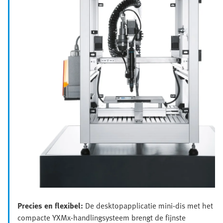
Precies en flexibel:
De desktopapplicatie mini-dis met het
compacte YXMx-handlingsysteem brengt de fijnste